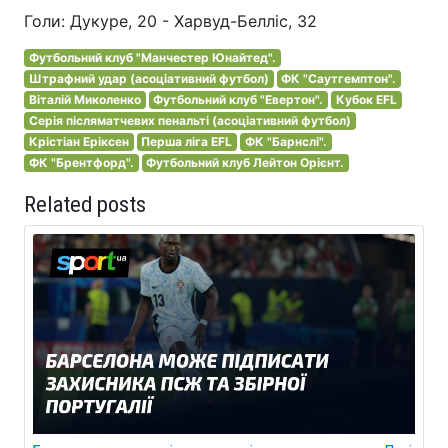
Голи: Дукуре, 20 - Харвуд-Белліс, 32
Футбольний клуб "Манчестер Юнайтед".
Штрафний удар (асоціативний футбол)
ФК "Саутгемптон".
Віталій Миколенко
Футбольний клуб "Евертон".
Кубок EFL
Серія післяматчевих пенальті (асоціативний футбол)
Крістіан Еріксен
Перша ліга EFL
ФК "Барнслі".
ФК "Брентфорд".
Футбольний клуб Лейтон Орієнт.
Related posts