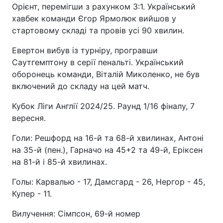
Орієнт, перемігши з рахунком 3:1. Український
хавбек команди Єгор Ярмолюк вийшов у
стартовому складі та провів усі 90 хвилин.
Евертон вибув із турніру, програвши
Саутгемптону в серії пенальті. Український
оборонець команди, Віталій Миколенко, не був
включений до складу на цей матч.
Кубок Ліги Англії 2024/25. Раунд 1/16 фіналу, 7
вересня.
Голи: Решфорд на 16-й та 68-й хвилинах, Антоні
на 35-й (пен.), Гарначо на 45+2 та 49-й, Еріксен
на 81-й і 85-й хвилинах.
Голы: Карвалью - 17, Дамсгард - 26, Нергор - 45,
Купер - 11.
Вилучення: Сімпсон, 69-й номер