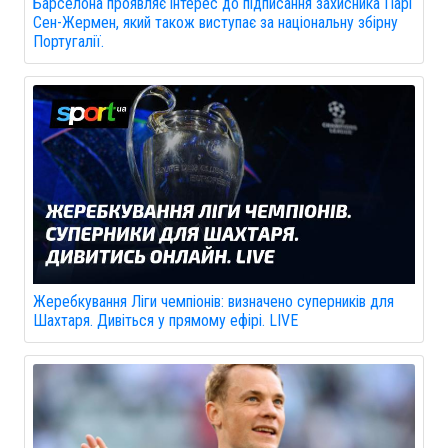
Барселона проявляє інтерес до підписання захисника Парі
Сен-Жермен, який також виступає за національну збірну
Португалії.
Жеребкування Ліги чемпіонів: визначено суперників для
Шахтаря. Дивіться у прямому ефірі. LIVE