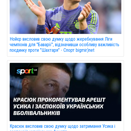
Нойєр висловив свою думку щодо жеребкування Ліги
чемпіонів для "Баварії", відзначивши особливу важливість
поєдинку проти "Шахтаря" - Спорт bigmir)net
Красюк висловив свою думку щодо затримання Усика і