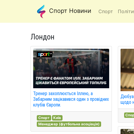
Спорт Новини
Спорт
Політи
Лондон
Тренер захоплюється Іллею, а
Дюбуа 
Забарним зацікавився один з провідних
щодо н
клубів Європи.
Спо
Спорт
Київ
Менеджер (футбольна асоціація)