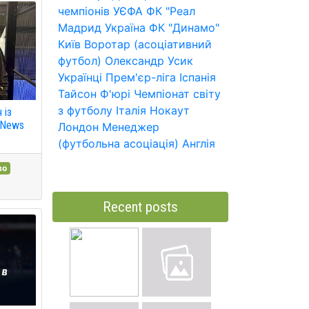
чемпіонів УЄФА
ФК "Реал
Мадрид
Україна
ФК "Динамо"
Київ
Воротар (асоціативний
футбол)
Олександр Усик
Українці
Прем'єр-ліга
Іспанія
Тайсон Ф'юрі
Чемпіонат світу
з футболу
Італія
Нокаут
 із
 News
Лондон
Менеджер
(футбольна асоціація)
Англія
во
Recent posts