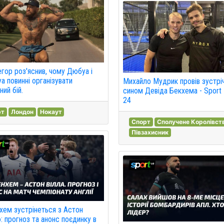
гор роз'яснив, чому Дюбуа і
 повинні організувати
Михайло Мудрик провів зустріч
ний бій.
сином Девіда Бекхема - Sport
24
рт
Лондон
Нокаут
Спорт
Сполучене Королівст
Півзахисник
хем зустрінеться з Астон
: прогноз та анонс поєдинку в