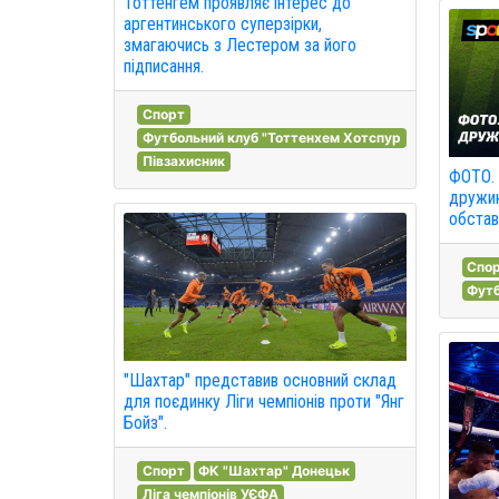
Тоттенгем проявляє інтерес до
аргентинського суперзірки,
змагаючись з Лестером за його
підписання.
Спорт
Футбольний клуб "Тоттенхем Хотспур
Півзахисник
ФОТО. 
дружин
обстав
Спо
Футб
"Шахтар" представив основний склад
для поєдинку Ліги чемпіонів проти "Янг
Бойз".
Спорт
ФК "Шахтар" Донецьк
Ліга чемпіонів УЄФА