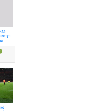
енда
 виступ
ла.
к
нко