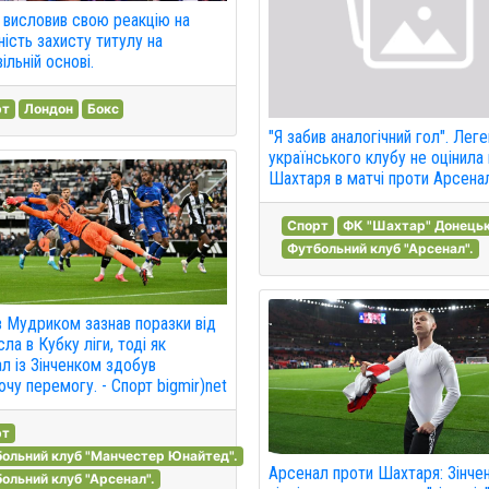
висловив свою реакцію на
ність захисту титулу на
ільній основі.
рт
Лондон
Бокс
"Я забив аналогічний гол". Лег
українського клубу не оцінила
Шахтаря в матчі проти Арсена
Спорт
ФК "Шахтар" Донець
Футбольний клуб "Арсенал".
з Мудриком зазнав поразки від
ла в Кубку ліги, тоді як
л із Зінченком здобув
чу перемогу. - Спорт bigmir)net
рт
ольний клуб "Манчестер Юнайтед".
Арсенал проти Шахтаря: Зінче
ольний клуб "Арсенал".