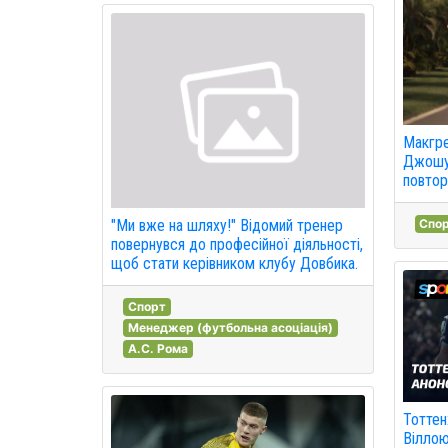
Макгре
Джошуа
повтор
Спо
"Ми вже на шляху!" Відомий тренер
повернувся до професійної діяльності,
щоб стати керівником клубу Довбика.
Спорт
Менеджер (футбольна асоціація)
А.С. Рома
Тоттен
Віллою