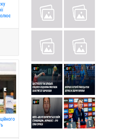
ску
ії
очолює
ційного
ть