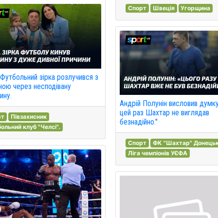
Спорт
Швеція
Угорщина
Футбольний зірка розлучився з
ою через несподівану
ину.
Андрій Полунін висловив думку
цей раз Шахтар не виглядав
рт
Півзахисник
безнадійно."
ольний клуб "Челсі".
Спорт
ФК "Шахтар" Донець
Ліга чемпіонів УЄФА