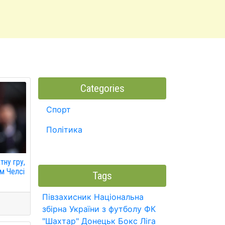
Categories
Спорт
Політика
ну гру,
м Челсі
Tags
Півзахисник
Національна
збірна України з футболу
ФК
"Шахтар" Донецьк
Бокс
Ліга