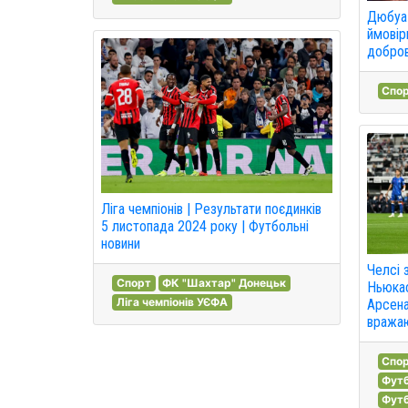
Дюбуа 
ймовір
добров
Спо
Ліга чемпіонів | Результати поєдинків
5 листопада 2024 року | Футбольні
новини
Челсі 
Спорт
ФК "Шахтар" Донецьк
Ньюкас
Ліга чемпіонів УЄФА
Арсена
вражаю
Спо
Футб
Футб