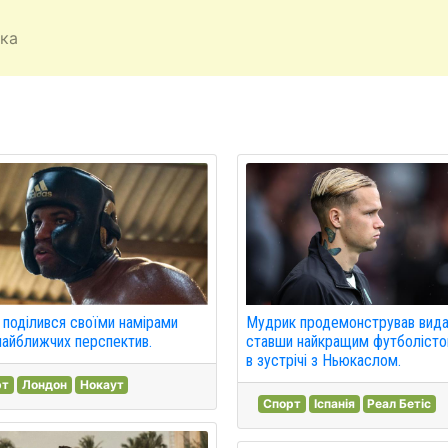
ка
поділився своїми намірами
Мудрик продемонстрував видат
айближчих перспектив.
ставши найкращим футболісто
в зустрічі з Ньюкаслом.
рт
Лондон
Нокаут
Спорт
Іспанія
Реал Бетіс