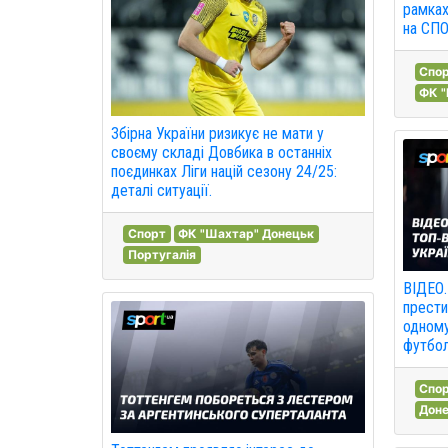
рамках
на СПО
Спо
ФК "
Збірна України ризикує не мати у
своєму складі Довбика в останніх
поєдинках Ліги націй сезону 24/25:
деталі ситуації.
Спорт
ФК "Шахтар" Донецьк
Португалія
ВІДЕО.
прести
одному
футбол
Спо
Дон