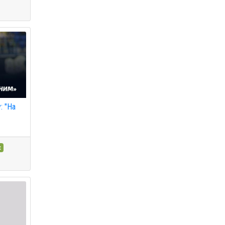
: "На
к