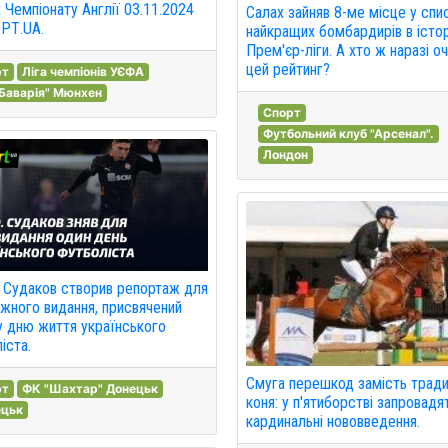
 Чемпіонату Англії 03.11.2024
Салах зайняв 8-ме місце у спи
РТ.UA.
найкращих бомбардирів в істор
Прем'єр-ліги. А хто ж наразі 
цей рейтинг?
рт
Ліга чемпіонів УЄФА
Баварія" Мюнхен
Спорт
Футбольний клуб "Арсенал".
Лондон
 Судаков створив репортаж для
жного видання, присвячений
 дню життя українського
іста.
Смуга перешкод замість тради
рт
ФК "Шахтар" Донецьк
коня: у п'ятиборстві запровадя
ецьк
кардинальні нововведення.