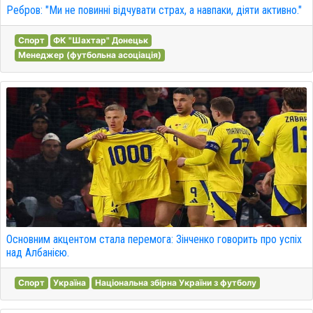
Ребров: "Ми не повинні відчувати страх, а навпаки, діяти активно."
Спорт
ФК "Шахтар" Донецьк
Менеджер (футбольна асоціація)
Основним акцентом стала перемога: Зінченко говорить про успіх
над Албанією.
Спорт
Україна
Національна збірна України з футболу