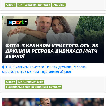
Спорт
ФК "Шахтар" Донецьк
Україна
ФОТО. З келихом ігристого. Ось так дружина Реброва
спостерігала за матчем національної збірної.
Спорт
ФК "Динамо" Київ
Національна збірна України з футболу