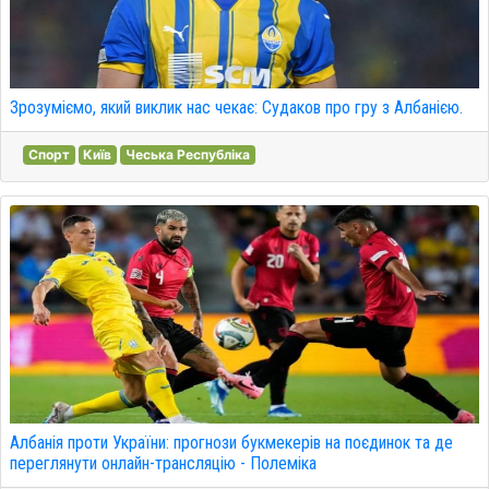
Зрозуміємо, який виклик нас чекає: Судаков про гру з Албанією.
Спорт
Київ
Чеська Республіка
Албанія проти України: прогнози букмекерів на поєдинок та де
переглянути онлайн-трансляцію - Полеміка