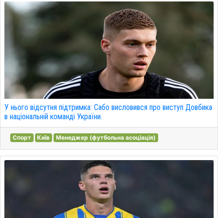
У нього відсутня підтримка: Сабо висловився про виступ Довбика
в національній команді України.
Спорт
Київ
Менеджер (футбольна асоціація)