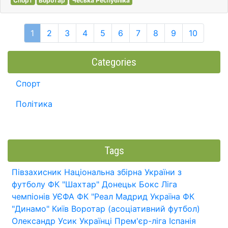
Спорт
Воротар
Чеська Республіка
1
2
3
4
5
6
7
8
9
10
Categories
Спорт
Політика
Tags
Півзахисник
Національна збірна України з
футболу
ФК "Шахтар" Донецьк
Бокс
Ліга
чемпіонів УЄФА
ФК "Реал Мадрид
Україна
ФК
"Динамо" Київ
Воротар (асоціативний футбол)
Олександр Усик
Українці
Прем'єр-ліга
Іспанія