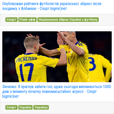
Опубліковані рейтинги футболістів української збірної після
поєдинку з Албанією - Спорт bigmir)net
Спорт
Плей-офф
Національна збірна України з футболу
Зінченко: Я прагнув забити гол, адже сьогодні виповнюється 1000
днів з моменту початку повномасштабної агресії - Спорт
bigmir)net
Спорт
Україна
Українці