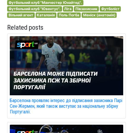
Футбольний клуб "Манчестер Юнайтед".
Футбольний клуб "Ювентус".
Ліга
Півзахисник
Футболіст
Вільний агент
Каталонія
Поль Погба
Меніск (анатомія)
Related posts
Барселона проявляє інтерес до підписання захисника Парі
Сен-Жермен, який також виступає за національну збірну
Португалії.