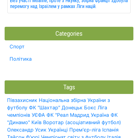
Без участі Мбаппе, проте з Нкунку, збірна Франції здобула
перемогу над Ізраїлем у рамках Ліги націй.
Categories
Спорт
Політика
Tags
Півзахисник
Національна збірна України з
футболу
ФК "Шахтар" Донецьк
Бокс
Ліга
чемпіонів УЄФА
ФК "Реал Мадрид
Україна
ФК
"Динамо" Київ
Воротар (асоціативний футбол)
Олександр Усик
Українці
Прем'єр-ліга
Іспанія
Тайсон Ф'юрі
Чемпіонат світу з футболу
Італія