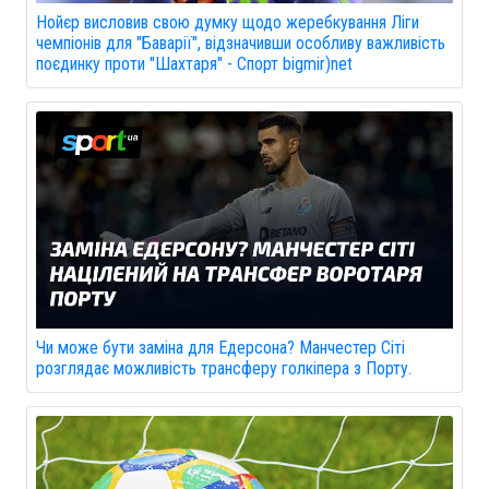
Нойєр висловив свою думку щодо жеребкування Ліги
чемпіонів для "Баварії", відзначивши особливу важливість
поєдинку проти "Шахтаря" - Спорт bigmir)net
Чи може бути заміна для Едерсона? Манчестер Сіті
розглядає можливість трансферу голкіпера з Порту.