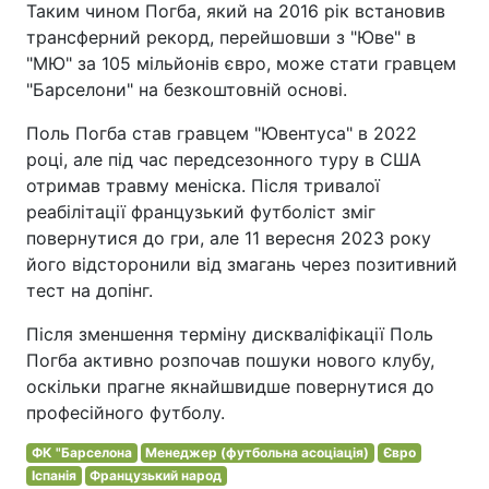
Таким чином Погба, який на 2016 рік встановив
трансферний рекорд, перейшовши з "Юве" в
"МЮ" за 105 мільйонів євро, може стати гравцем
"Барселони" на безкоштовній основі.
Поль Погба став гравцем "Ювентуса" в 2022
році, але під час передсезонного туру в США
отримав травму меніска. Після тривалої
реабілітації французький футболіст зміг
повернутися до гри, але 11 вересня 2023 року
його відсторонили від змагань через позитивний
тест на допінг.
Після зменшення терміну дискваліфікації Поль
Погба активно розпочав пошуки нового клубу,
оскільки прагне якнайшвидше повернутися до
професійного футболу.
ФК "Барселона
Менеджер (футбольна асоціація)
Євро
Іспанія
Французький народ