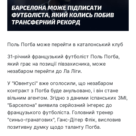
Поль Погба може перейти в каталонський клуб
31-річний французький футболіст Поль Погба,
який грає на позиції півзахисника, може
незабаром перейти до Ла Ліги.
У "Ювентусі" вже оголосили, що незабаром
контракт з Погба буде анульовано, і він стане
вільним агентом. Згідно з даними іспанських ЗМІ,
"Барселона" виявила серйозний інтерес до
французького футболіста. Головний тренер
"синьо-гранатових", Ганс-Дітер Флік, висловив
позитивну думку щодо таланту Погба.