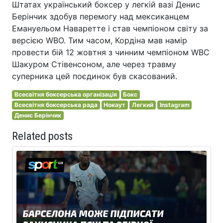
Штатах український боксер у легкій вазі Денис
Берінчик здобув перемогу над мексиканцем
Емануельом Наваретте і став чемпіоном світу за
версією WBO. Тим часом, Кордіна мав намір
провести бій 12 жовтня з чинним чемпіоном WBC
Шакуром Стівенсоном, але через травму
суперника цей поєдинок був скасований.
Всесвітня боксерська організація
Бокс
Всесвітня боксерська рада
Нокаут
Легкий
Instagram
Денис Берінчик
Related posts