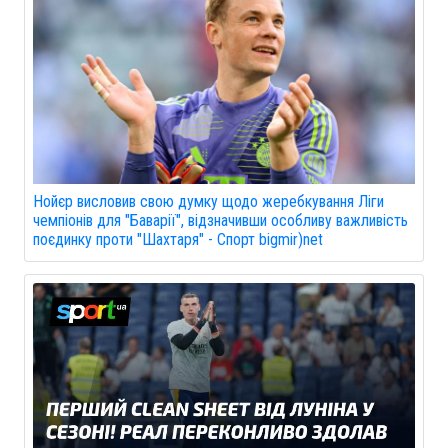
Нойєр висловив свою думку щодо жеребкування Ліги
чемпіонів для "Баварії", відзначивши особливу важливість
поєдинку проти "Шахтаря" - Спорт bigmir)net