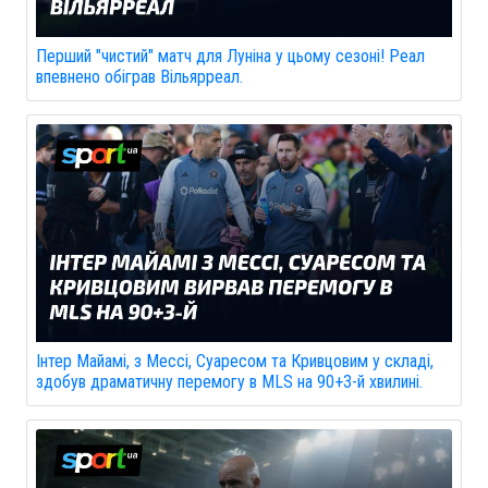
Перший "чистий" матч для Луніна у цьому сезоні! Реал
впевнено обіграв Вільярреал.
Інтер Майамі, з Мессі, Суаресом та Кривцовим у складі,
здобув драматичну перемогу в MLS на 90+3-й хвилині.