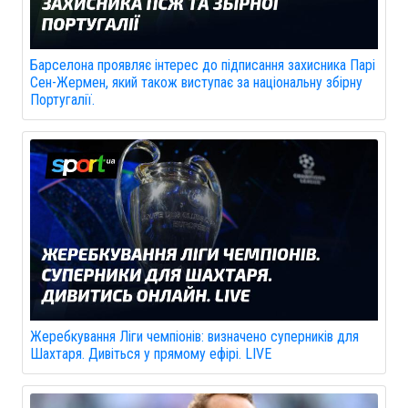
Барселона проявляє інтерес до підписання захисника Парі
Сен-Жермен, який також виступає за національну збірну
Португалії.
Жеребкування Ліги чемпіонів: визначено суперників для
Шахтаря. Дивіться у прямому ефірі. LIVE