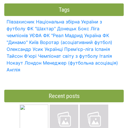
Tags
Півзахисник
Національна збірна України з
футболу
ФК "Шахтар" Донецьк
Бокс
Ліга
чемпіонів УЄФА
ФК "Реал Мадрид
Україна
ФК
"Динамо" Київ
Воротар (асоціативний футбол)
Олександр Усик
Українці
Прем'єр-ліга
Іспанія
Тайсон Ф'юрі
Чемпіонат світу з футболу
Італія
Нокаут
Лондон
Менеджер (футбольна асоціація)
Англія
Recent posts