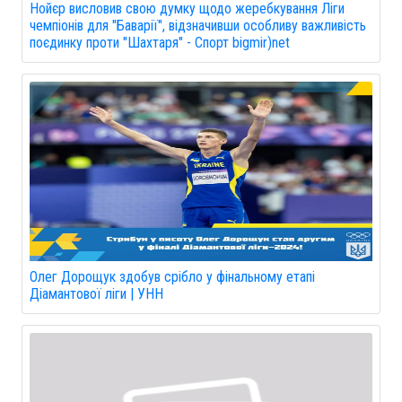
Нойєр висловив свою думку щодо жеребкування Ліги
чемпіонів для "Баварії", відзначивши особливу важливість
поєдинку проти "Шахтаря" - Спорт bigmir)net
Олег Дорощук здобув срібло у фінальному етапі
Діамантової ліги | УНН