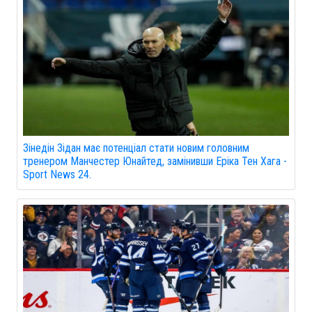
Зінедін Зідан має потенціал стати новим головним
тренером Манчестер Юнайтед, замінивши Еріка Тен Хага -
Sport News 24.