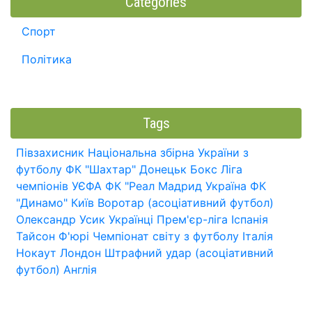
Categories
Спорт
Політика
Tags
Півзахисник
Національна збірна України з
футболу
ФК "Шахтар" Донецьк
Бокс
Ліга
чемпіонів УЄФА
ФК "Реал Мадрид
Україна
ФК
"Динамо" Київ
Воротар (асоціативний футбол)
Олександр Усик
Українці
Прем'єр-ліга
Іспанія
Тайсон Ф'юрі
Чемпіонат світу з футболу
Італія
Нокаут
Лондон
Штрафний удар (асоціативний
футбол)
Англія