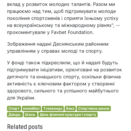
вклад у розвиток молодих талантів. Разом ми
працюємо над тим, щоб підтримувати молоде
покоління спортсменів і сприяти їхньому успіху
на всеукраїнському та міжнародному рівнях", --
прокоментували у Favbet Foundation.
Зображення надані Деснянським районним
управлінням у справах молоді та спорту.
У фонді також підкреслили, що й надалі будуть
підтримувати ініціативи, орієнтовані на розвиток
дитячого та юнацького спорту, оскільки фізична
активність є ключовим фактором у створенні
здорового, сильного та успішного майбутнього
для України.
Спорт
волейбол
Тхеквондо
Бокс
Спортивна школа
Дзюдо.
Шахи.
День фізичної культури і спорту
Related posts