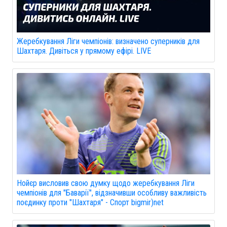
Жеребкування Ліги чемпіонів: визначено суперників для
Шахтаря. Дивіться у прямому ефірі. LIVE
Нойєр висловив свою думку щодо жеребкування Ліги
чемпіонів для "Баварії", відзначивши особливу важливість
поєдинку проти "Шахтаря" - Спорт bigmir)net