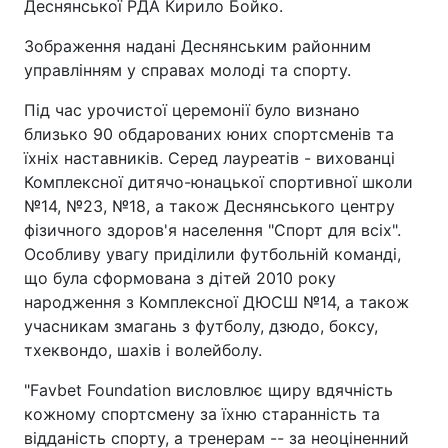
Деснянської РДА Кирило Бойко.
Зображення надані Деснянським районним
управлінням у справах молоді та спорту.
Під час урочистої церемонії було визнано
близько 90 обдарованих юних спортсменів та
їхніх наставників. Серед лауреатів - вихованці
Комплексної дитячо-юнацької спортивної школи
№14, №23, №18, а також Деснянського центру
фізичного здоров'я населення "Спорт для всіх".
Особливу увагу приділили футбольній команді,
що була сформована з дітей 2010 року
народження з Комплексної ДЮСШ №14, а також
учасникам змагань з футболу, дзюдо, боксу,
тхеквондо, шахів і волейболу.
"Favbet Foundation висловлює щиру вдячність
кожному спортсмену за їхню старанність та
відданість спорту, а тренерам -- за неоціненний