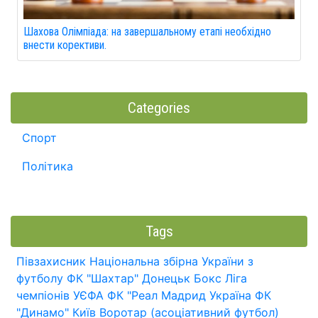
Шахова Олімпіада: на завершальному етапі необхідно
внести корективи.
Categories
Спорт
Політика
Tags
Півзахисник
Національна збірна України з
футболу
ФК "Шахтар" Донецьк
Бокс
Ліга
чемпіонів УЄФА
ФК "Реал Мадрид
Україна
ФК
"Динамо" Київ
Воротар (асоціативний футбол)