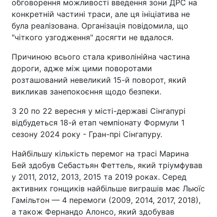
обговорення можливості введення зони ДРС на
конкретній частині траси, але ця ініціатива не
була реалізована. Організація повідомила, що
"чіткого узгодження" досягти не вдалося.
Причиною всього стала криволінійна частина
дороги, адже між цими поворотами
розташований невеликий 15-й поворот, який
викликав занепокоєння щодо безпеки.
З 20 по 22 вересня у місті-державі Сінгапурі
відбудеться 18-й етап чемпіонату Формули 1
сезону 2024 року - Гран-прі Сінгапуру.
Найбільшу кількість перемог на трасі Марина
Бей здобув Себастьян Феттель, який тріумфував
у 2011, 2012, 2013, 2015 та 2019 роках. Серед
активних гонщиків найбільше виграшів має Льюїс
Гамільтон — 4 перемоги (2009, 2014, 2017, 2018),
а також Фернандо Алонсо, який здобував