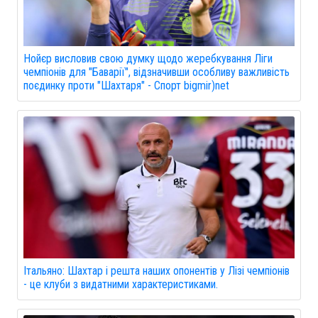
Нойєр висловив свою думку щодо жеребкування Ліги
чемпіонів для "Баварії", відзначивши особливу важливість
поєдинку проти "Шахтаря" - Спорт bigmir)net
Італьяно: Шахтар і решта наших опонентів у Лізі чемпіонів
- це клуби з видатними характеристиками.