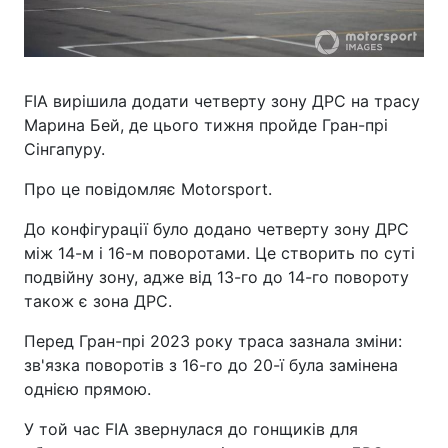
FIA вирішила додати четверту зону ДРС на трасу
Марина Бей, де цього тижня пройде Гран-прі
Сінгапуру.
Про це повідомляє Motorsport.
До конфігурації було додано четверту зону ДРС
між 14-м і 16-м поворотами. Це створить по суті
подвійну зону, адже від 13-го до 14-го повороту
також є зона ДРС.
Перед Гран-прі 2023 року траса зазнала зміни:
зв'язка поворотів з 16-го до 20-ї була замінена
однією прямою.
У той час FIA звернулася до гонщиків для