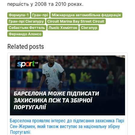
першість у 2008 та 2010 роках.
Формула-1
Гран-прі
Міжнародна автомобільна федерація
Гран-прі Сінгапуру
Circuit Marina Bay Street Circuit
Себастьян Феттель
Льюїс Хемілтон
Сінгапур
Фернандо Алонсо
Related posts
Барселона проявляє інтерес до підписання захисника Парі
Сен-Жермен, який також виступає за національну збірну
Португалії.