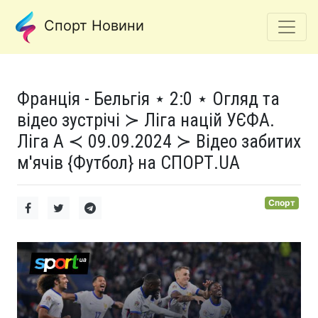
Спорт Новини
Франція - Бельгія ⋆ 2:0 ⋆ Огляд та
відео зустрічі ≻ Ліга націй УЄФА.
Ліга A ≺ 09.09.2024 ≻ Відео забитих
м'ячів {Футбол} на СПОРТ.UA
Спорт