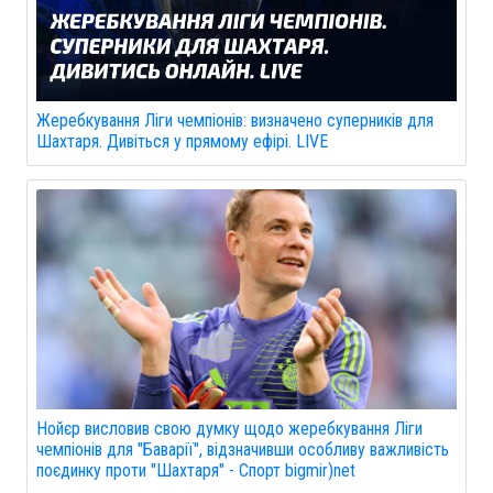
Жеребкування Ліги чемпіонів: визначено суперників для
Шахтаря. Дивіться у прямому ефірі. LIVE
Нойєр висловив свою думку щодо жеребкування Ліги
чемпіонів для "Баварії", відзначивши особливу важливість
поєдинку проти "Шахтаря" - Спорт bigmir)net