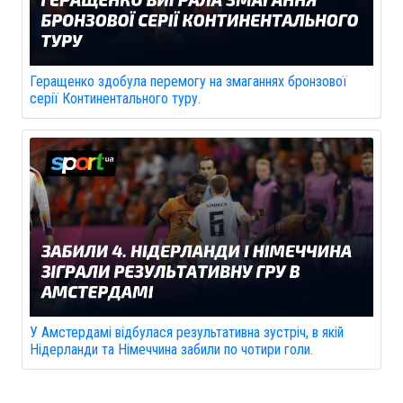
Геращенко здобула перемогу на змаганнях бронзової
серії Континентального туру.
У Амстердамі відбулася результативна зустріч, в якій
Нідерланди та Німеччина забили по чотири голи.