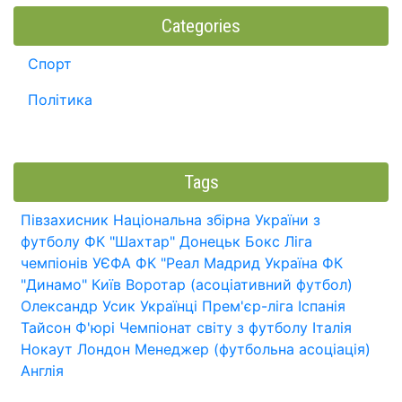
Categories
Спорт
Політика
Tags
Півзахисник
Національна збірна України з
футболу
ФК "Шахтар" Донецьк
Бокс
Ліга
чемпіонів УЄФА
ФК "Реал Мадрид
Україна
ФК
"Динамо" Київ
Воротар (асоціативний футбол)
Олександр Усик
Українці
Прем'єр-ліга
Іспанія
Тайсон Ф'юрі
Чемпіонат світу з футболу
Італія
Нокаут
Лондон
Менеджер (футбольна асоціація)
Англія