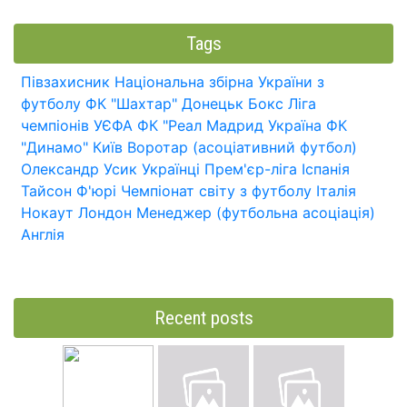
Tags
Півзахисник
Національна збірна України з
футболу
ФК "Шахтар" Донецьк
Бокс
Ліга
чемпіонів УЄФА
ФК "Реал Мадрид
Україна
ФК
"Динамо" Київ
Воротар (асоціативний футбол)
Олександр Усик
Українці
Прем'єр-ліга
Іспанія
Тайсон Ф'юрі
Чемпіонат світу з футболу
Італія
Нокаут
Лондон
Менеджер (футбольна асоціація)
Англія
Recent posts