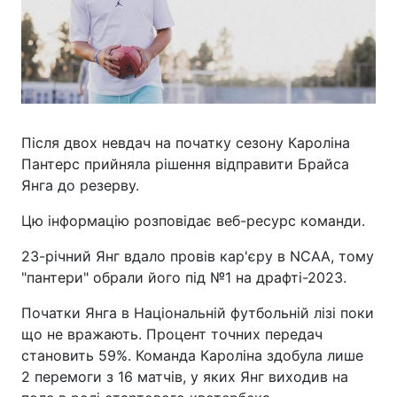
Після двох невдач на початку сезону Кароліна
Пантерс прийняла рішення відправити Брайса
Янга до резерву.
Цю інформацію розповідає веб-ресурс команди.
23-річний Янг вдало провів кар'єру в NCAA, тому
"пантери" обрали його під №1 на драфті-2023.
Початки Янга в Національній футбольній лізі поки
що не вражають. Процент точних передач
становить 59%. Команда Кароліна здобула лише
2 перемоги з 16 матчів, у яких Янг виходив на