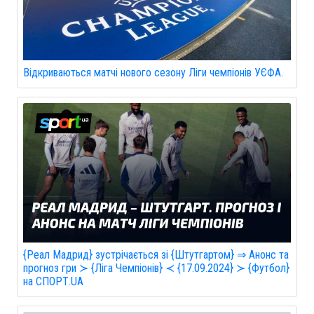
Відкриваються матчі нового сезону Ліги чемпіонів УЄФА.
{Реал Мадрид} зустрічається зі {Штутгартом} ⇒ Анонс та
прогноз гри ≻ {Ліга Чемпіонів} ≺ {17.09.2024} ≻ {Футбол}
на СПОРТ.UA