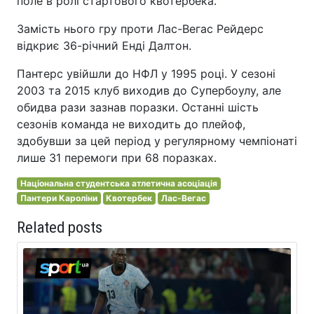
поле в ролі стартового квотербека.
Замість нього гру проти Лас-Вегас Рейдерс
відкриє 36-річний Енді Далтон.
Пантерс увійшли до НФЛ у 1995 році. У сезоні
2003 та 2015 клуб виходив до Супербоулу, але
обидва рази зазнав поразки. Останні шість
сезонів команда не виходить до плейоф,
здобувши за цей період у регулярному чемпіонаті
лише 31 перемоги при 68 поразках.
Національна студентська атлетична асоціація
Пантери Кароліни
Квотербек
Лас-Вегас
Related posts