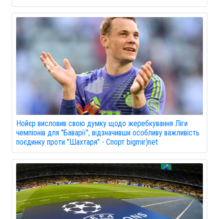
Нойєр висловив свою думку щодо жеребкування Ліги
чемпіонів для "Баварії", відзначивши особливу важливість
поєдинку проти "Шахтаря" - Спорт bigmir)net