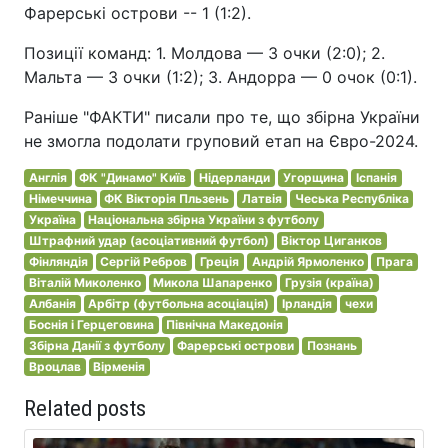
Фарерські острови -- 1 (1:2).
Позиції команд: 1. Молдова — 3 очки (2:0); 2.
Мальта — 3 очки (1:2); 3. Андорра — 0 очок (0:1).
Раніше "ФАКТИ" писали про те, що збірна України
не змогла подолати груповий етап на Євро-2024.
Англія
ФК "Динамо" Київ
Нідерланди
Угорщина
Іспанія
Німеччина
ФК Вікторія Пльзень
Латвія
Чеська Республіка
Україна
Національна збірна України з футболу
Штрафний удар (асоціативний футбол)
Віктор Циганков
Фінляндія
Сергій Ребров
Греція
Андрій Ярмоленко
Прага
Віталій Миколенко
Микола Шапаренко
Грузія (країна)
Албанія
Арбітр (футбольна асоціація)
Ірландія
чехи
Боснія і Герцеговина
Північна Македонія
Збірна Данії з футболу
Фарерські острови
Познань
Вроцлав
Вірменія
Related posts