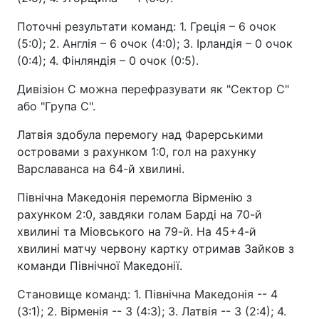
Поточні результати команд: 1. Греція – 6 очок
(5:0); 2. Англія – 6 очок (4:0); 3. Ірландія – 0 очок
(0:4); 4. Фінляндія – 0 очок (0:5).
Дивізіон С можна перефразувати як "Сектор С"
або "Група С".
Латвія здобула перемогу над Фарерськими
островами з рахунком 1:0, гол на рахунку
Варславанса на 64-й хвилині.
Північна Македонія перемогла Вірменію з
рахунком 2:0, завдяки голам Барді на 70-й
хвилині та Міовського на 79-й. На 45+4-й
хвилині матчу червону картку отримав Зайков з
команди Північної Македонії.
Становище команд: 1. Північна Македонія -- 4
(3:1); 2. Вірменія -- 3 (4:3); 3. Латвія -- 3 (2:4); 4.