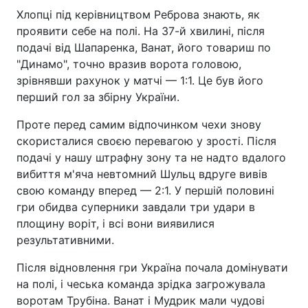
Хлопці під керівництвом Реброва знають, як
проявити себе на полі. На 37-й хвилині, після
подачі від Шапаренка, Ванат, його товариш по
"Динамо", точно вразив ворота головою,
зрівнявши рахунок у матчі — 1:1. Це був його
перший гол за збірну України.
Проте перед самим відпочинком чехи знову
скористалися своєю перевагою у зрості. Після
подачі у нашу штрафну зону та не надто вдалого
вибиття м'яча невтомний Шульц вдруге вивів
свою команду вперед — 2:1. У першій половині
гри обидва суперники завдали три удари в
площину воріт, і всі вони виявилися
результативними.
Після відновлення гри Україна почала домінувати
на полі, і чеська команда зрідка загрожувала
воротам Трубіна. Ванат і Мудрик мали чудові