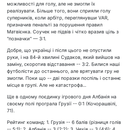
можливості для голу, але не змогли їх
реалізувати. Більше того, вони сприяли голу
суперників, коли арбітр, переглянувши VAR,
призначив пенальті за порушення правил
Матвієнка. Соучек не підвів і чітко вразив ціль з
"позначки" — 3:1.
Добре, що українці і після цього не опустили
руки, і на 84-й хвилині Судаков, який вийшов на
заміну, скоротив відставання -- 3:2. Билися наші
футболісти до останнього, але врятувати гру не
змогли. Поки що -- дві поразки поспіль і останнє
місце в групі. Але не катастрофа...
Ще в одному поєдинку ігрового дня Албанія на
своєму полі програла Грузії -- 0:1 (Кочорашвілі,
71).
Рейтинг команд: 1. Грузія -- 6 балів (різниця голів
-- 5:1); 2. Албанія -- 3 (2:2); 3. Чехія -- 3 (4:6); 4.