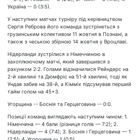
Україна -- 0 (3:5).
У наступних матчах турніру під керівництвом
Сергія Реброва його команда зустрінеться з
грузинським колективом 11 жовтня в Познані, а
також з чеською збірною 14 жовтня у Вроцлаві.
Нідерланди зустрілися з Німеччиною в
захоплюючому матчі, який завершився з
рахунком 2:2. Голами відзначилися Рейндерс на
2-й хвилині та Дюмфріс на 51-й хвилині, тоді як
Ундав забив на 38-й, а Кімміх підсумував перший
тайм голом на 45+3.
Угорщина -- Боснія та Герцеговина -- 0:0.
Позиції команд виглядають наступним чином: 1.
Німеччина — 4 бали (різниця голів — 7:2); 2.
Нідерланди — 4 (7:4); 3. Боснія і Герцеговина — 1
(2:5); 4. Угорщина — 1 (0:5).