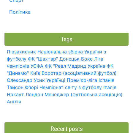
Спорт
Політика
Tags
Півзахисник
Національна збірна України з
футболу
ФК "Шахтар" Донецьк
Бокс
Ліга
чемпіонів УЄФА
ФК "Реал Мадрид
Україна
ФК
"Динамо" Київ
Воротар (асоціативний футбол)
Олександр Усик
Українці
Прем'єр-ліга
Іспанія
Тайсон Ф'юрі
Чемпіонат світу з футболу
Італія
Нокаут
Лондон
Менеджер (футбольна асоціація)
Англія
Recent posts