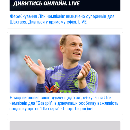
Жеребкування Ліги чемпіонів: визначено суперників для
Шахтаря. Дивіться у прямому ефірі. LIVE
Нойєр висловив свою думку щодо жеребкування Ліги
чемпіонів для "Баварії", відзначивши особливу важливість
поєдинку проти "Шахтаря" - Спорт bigmir)net