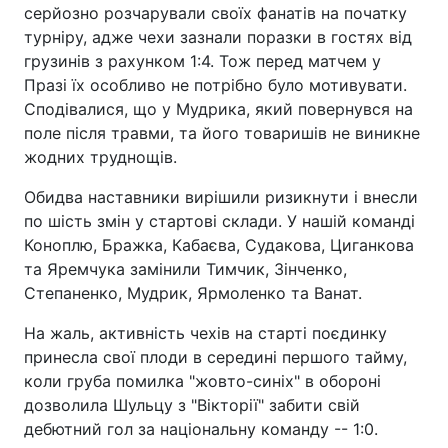
серйозно розчарували своїх фанатів на початку
турніру, адже чехи зазнали поразки в гостях від
грузинів з рахунком 1:4. Тож перед матчем у
Празі їх особливо не потрібно було мотивувати.
Сподівалися, що у Мудрика, який повернувся на
поле після травми, та його товаришів не виникне
жодних труднощів.
Обидва наставники вирішили ризикнути і внесли
по шість змін у стартові склади. У нашій команді
Коноплю, Бражка, Кабаєва, Судакова, Циганкова
та Яремчука замінили Тимчик, Зінченко,
Степаненко, Мудрик, Ярмоленко та Ванат.
На жаль, активність чехів на старті поєдинку
принесла свої плоди в середині першого тайму,
коли груба помилка "жовто-синіх" в обороні
дозволила Шульцу з "Вікторії" забити свій
дебютний гол за національну команду -- 1:0.