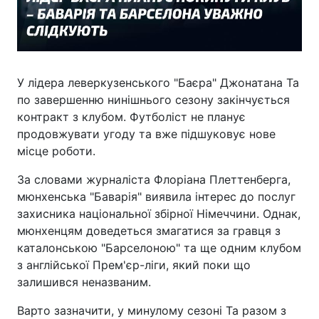
У лідера леверкузенського "Баєра" Джонатана Та
по завершенню нинішнього сезону закінчується
контракт з клубом. Футболіст не планує
продовжувати угоду та вже підшуковує нове
місце роботи.
За словами журналіста Флоріана Плеттенберга,
мюнхенська "Баварія" виявила інтерес до послуг
захисника національної збірної Німеччини. Однак,
мюнхенцям доведеться змагатися за гравця з
каталонською "Барселоною" та ще одним клубом
з англійської Прем'єр-ліги, який поки що
залишився неназваним.
Варто зазначити, у минулому сезоні Та разом з