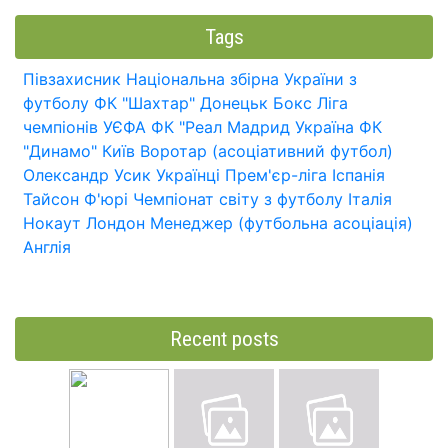
Tags
Півзахисник
Національна збірна України з
футболу
ФК "Шахтар" Донецьк
Бокс
Ліга
чемпіонів УЄФА
ФК "Реал Мадрид
Україна
ФК
"Динамо" Київ
Воротар (асоціативний футбол)
Олександр Усик
Українці
Прем'єр-ліга
Іспанія
Тайсон Ф'юрі
Чемпіонат світу з футболу
Італія
Нокаут
Лондон
Менеджер (футбольна асоціація)
Англія
Recent posts