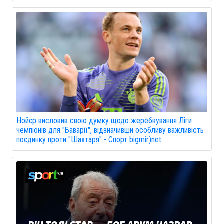
Нойєр висловив свою думку щодо жеребкування Ліги
чемпіонів для "Баварії", відзначивши особливу важливість
поєдинку проти "Шахтаря" - Спорт bigmir)net