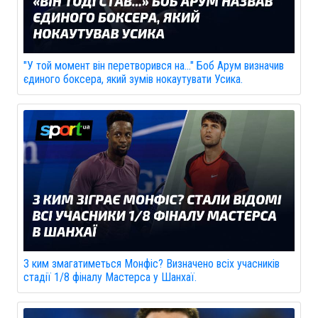
"У той момент він перетворився на..." Боб Арум визначив
єдиного боксера, який зумів нокаутувати Усика.
З ким змагатиметься Монфіс? Визначено всіх учасників
стадії 1/8 фіналу Мастерса у Шанхаї.