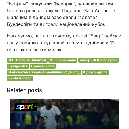
"Баєром" шокували "Баварію", залишивши тих
без внутрішніх трофеїв. Підопічні Хабі Алонсо з
шаленим відривом завоювали "золото"
Бундесліги та виграли національний кубок.
Нагадуємо, що в поточному сезоні "Баєр" займає
п'яту позицію в турнірній таблиці, здобувши 11
очок після шести матчів.
ФК "Баварія" Мюнхен
ФК "Барселона
Байєр 04 Леверкузен
Бундесліга
Прем'єр-ліга
Національна збірна Німеччини з футболу
Кубок Короля
Ксабі Алонсо
Related posts