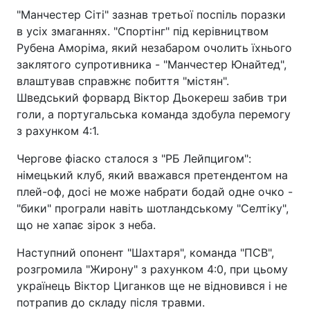
"Манчестер Сіті" зазнав третьої поспіль поразки
в усіх змаганнях. "Спортінг" під керівництвом
Рубена Аморіма, який незабаром очолить їхнього
заклятого супротивника - "Манчестер Юнайтед",
влаштував справжнє побиття "містян".
Шведський форвард Віктор Дьокереш забив три
голи, а португальська команда здобула перемогу
з рахунком 4:1.
Чергове фіаско сталося з "РБ Лейпцигом":
німецький клуб, який вважався претендентом на
плей-оф, досі не може набрати бодай одне очко -
"бики" програли навіть шотландському "Селтіку",
що не хапає зірок з неба.
Наступний опонент "Шахтаря", команда "ПСВ",
розгромила "Жирону" з рахунком 4:0, при цьому
українець Віктор Циганков ще не відновився і не
потрапив до складу після травми.