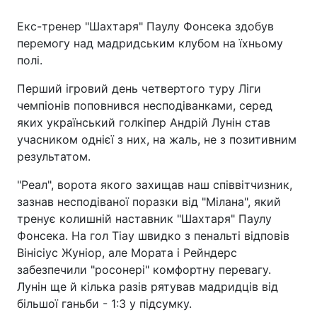
Екс-тренер "Шахтаря" Паулу Фонсека здобув
перемогу над мадридським клубом на їхньому
полі.
Перший ігровий день четвертого туру Ліги
чемпіонів поповнився несподіванками, серед
яких український голкіпер Андрій Лунін став
учасником однієї з них, на жаль, не з позитивним
результатом.
"Реал", ворота якого захищав наш співвітчизник,
зазнав несподіваної поразки від "Мілана", який
тренує колишній наставник "Шахтаря" Паулу
Фонсека. На гол Тіау швидко з пенальті відповів
Вінісіус Жуніор, але Мората і Рейндерс
забезпечили "росонері" комфортну перевагу.
Лунін ще й кілька разів рятував мадридців від
більшої ганьби - 1:3 у підсумку.