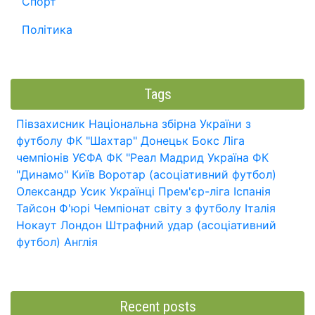
Спорт
Політика
Tags
Півзахисник
Національна збірна України з
футболу
ФК "Шахтар" Донецьк
Бокс
Ліга
чемпіонів УЄФА
ФК "Реал Мадрид
Україна
ФК
"Динамо" Київ
Воротар (асоціативний футбол)
Олександр Усик
Українці
Прем'єр-ліга
Іспанія
Тайсон Ф'юрі
Чемпіонат світу з футболу
Італія
Нокаут
Лондон
Штрафний удар (асоціативний
футбол)
Англія
Recent posts