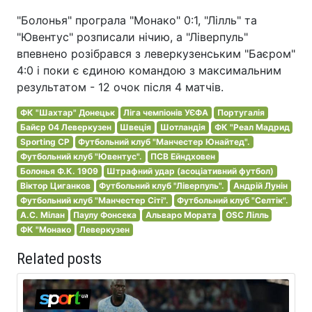
"Болонья" програла "Монако" 0:1, "Лілль" та
"Ювентус" розписали нічию, а "Ліверпуль"
впевнено розібрався з леверкузенським "Баєром"
4:0 і поки є єдиною командою з максимальним
результатом - 12 очок після 4 матчів.
ФК "Шахтар" Донецьк
Ліга чемпіонів УЄФА
Португалія
Байєр 04 Леверкузен
Швеція
Шотландія
ФК "Реал Мадрид
Sporting CP
Футбольний клуб "Манчестер Юнайтед".
Футбольний клуб "Ювентус".
ПСВ Ейндховен
Болонья Ф.К. 1909
Штрафний удар (асоціативний футбол)
Віктор Циганков
Футбольний клуб "Ліверпуль".
Андрій Лунін
Футбольний клуб "Манчестер Сіті".
Футбольний клуб "Селтік".
A.C. Мілан
Паулу Фонсека
Альваро Мората
OSC Лілль
ФК "Монако
Леверкузен
Related posts