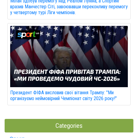
Мілан здобув перемогу над Реалом Луніна, а Спортинг
вразив Манчестер Сіті, завоювавши переконливу перемогу
у четвертому турі Ліги чемпіонів.
Президент ФІФА висловив свої вітання Трампу: "Ми
організуємо неймовірний Чемпіонат світу 2026 року!"
Categories