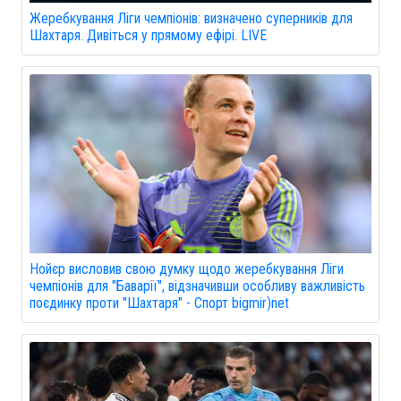
Жеребкування Ліги чемпіонів: визначено суперників для
Шахтаря. Дивіться у прямому ефірі. LIVE
Нойєр висловив свою думку щодо жеребкування Ліги
чемпіонів для "Баварії", відзначивши особливу важливість
поєдинку проти "Шахтаря" - Спорт bigmir)net