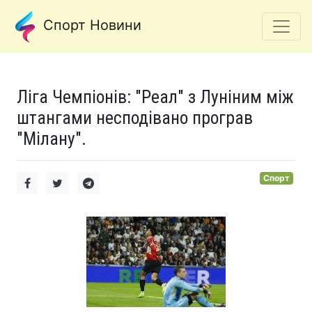
Спорт Новини
Ліга Чемпіонів: "Реал" з Луніним між
штангами несподівано програв
"Мілану".
Спорт