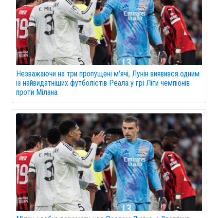
Незважаючи на три пропущені м'ячі, Лунін виявився одним
із найвидатніших футболістів Реала у грі Ліги чемпіонів
проти Мілана.