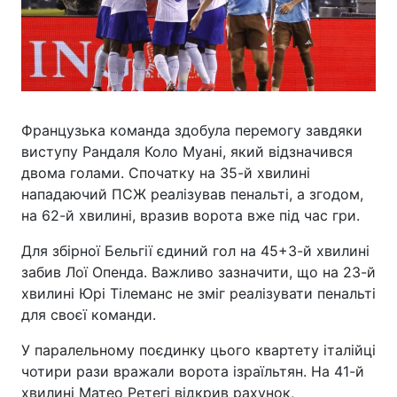
Французька команда здобула перемогу завдяки
виступу Рандаля Коло Муані, який відзначився
двома голами. Спочатку на 35-й хвилині
нападаючий ПСЖ реалізував пенальті, а згодом,
на 62-й хвилині, вразив ворота вже під час гри.
Для збірної Бельгії єдиний гол на 45+3-й хвилині
забив Лої Опенда. Важливо зазначити, що на 23-й
хвилині Юрі Тілеманс не зміг реалізувати пенальті
для своєї команди.
У паралельному поєдинку цього квартету італійці
чотири рази вражали ворота ізраїльтян. На 41-й
хвилині Матео Ретегі відкрив рахунок,