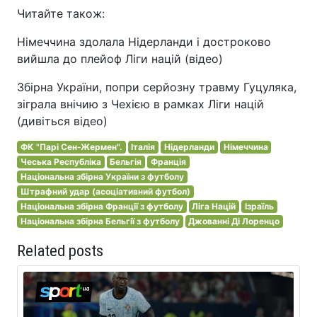
Читайте також:
Німеччина здолала Нідерланди і достроково
вийшла до плейоф Ліги націй (відео)
Збірна України, попри серйозну травму Гуцуляка,
зіграла внічию з Чехією в рамках Ліги націй
(дивіться відео)
ФК "Парі Сен-Жермен".
Італія
Нідерланди
Німеччина
Чеська Республіка
Бельгія
Франція
Національна збірна України з футболу
Штрафний удар (асоціативний футбол)
Національна збірна Франції з футболу
Ліга Націй
Ізраїль
Національна збірна Бельгії з футболу
Джованні Ді Лоренцо
Related posts