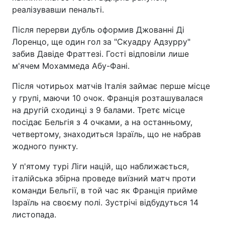
реалізувавши пенальті.
Після перерви дубль оформив Джованні Ді
Лоренцо, ще один гол за "Скуадру Адзурру"
забив Давіде Фраттезі. Гості відповіли лише
м'ячем Мохаммеда Абу-Фані.
Після чотирьох матчів Італія займає перше місце
у групі, маючи 10 очок. Франція розташувалася
на другій сходинці з 9 балами. Третє місце
посідає Бельгія з 4 очками, а на останньому,
четвертому, знаходиться Ізраїль, що не набрав
жодного пункту.
У п'ятому турі Ліги націй, що наближається,
італійська збірна проведе виїзний матч проти
команди Бельгії, в той час як Франція прийме
Ізраїль на своєму полі. Зустрічі відбудуться 14
листопада.