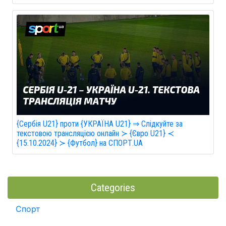
{Сербія U21} проти {УКРАЇНА U21} ⇒ Слідкуйте за
текстовою трансляцією онлайн ≻ {Євро U21} ≺
{15.10.2024} ≻ {Футбол} на СПОРТ.UA
Categories
Спорт