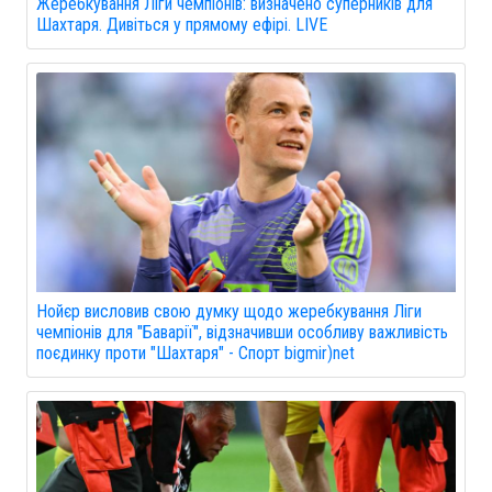
Жеребкування Ліги чемпіонів: визначено суперників для
Шахтаря. Дивіться у прямому ефірі. LIVE
Нойєр висловив свою думку щодо жеребкування Ліги
чемпіонів для "Баварії", відзначивши особливу важливість
поєдинку проти "Шахтаря" - Спорт bigmir)net