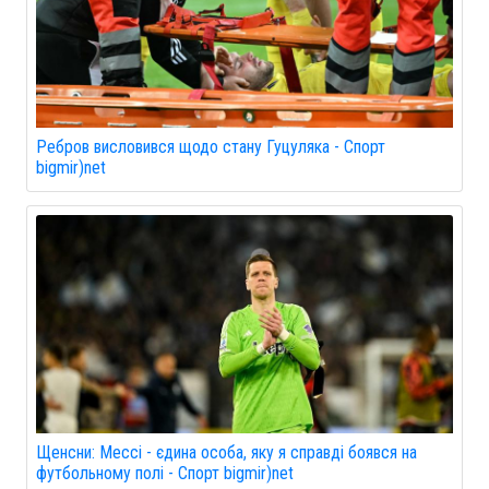
Ребров висловився щодо стану Гуцуляка - Спорт
bigmir)net
Щенсни: Мессі - єдина особа, яку я справді боявся на
футбольному полі - Спорт bigmir)net