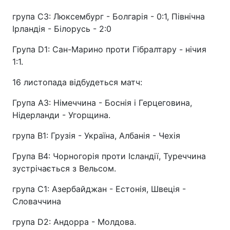
група С3: Люксембург - Болгарія - 0:1, Північна
Ірландія - Білорусь - 2:0
Група D1: Сан-Марино проти Гібралтару - нічия
1:1.
16 листопада відбудеться матч:
Група А3: Німеччина - Боснія і Герцеговина,
Нідерланди - Угорщина.
група В1: Грузія - Україна, Албанія - Чехія
Група В4: Чорногорія проти Ісландії, Туреччина
зустрічається з Вельсом.
група С1: Азербайджан - Естонія, Швеція -
Словаччина
група D2: Андорра - Молдова.