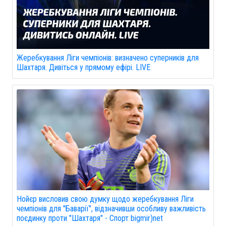
Жеребкування Ліги чемпіонів: визначено суперників для
Шахтаря. Дивіться у прямому ефірі. LIVE
Нойєр висловив свою думку щодо жеребкування Ліги
чемпіонів для "Баварії", відзначивши особливу важливість
поєдинку проти "Шахтаря" - Спорт bigmir)net