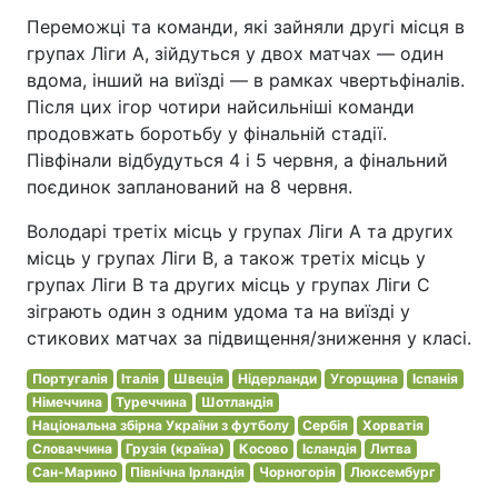
Переможці та команди, які зайняли другі місця в
групах Ліги А, зійдуться у двох матчах — один
вдома, інший на виїзді — в рамках чвертьфіналів.
Після цих ігор чотири найсильніші команди
продовжать боротьбу у фінальній стадії.
Півфінали відбудуться 4 і 5 червня, а фінальний
поєдинок запланований на 8 червня.
Володарі третіх місць у групах Ліги А та других
місць у групах Ліги В, а також третіх місць у
групах Ліги В та других місць у групах Ліги С
зіграють один з одним удома та на виїзді у
стикових матчах за підвищення/зниження у класі.
Португалія
Італія
Швеція
Нідерланди
Угорщина
Іспанія
Німеччина
Туреччина
Шотландія
Національна збірна України з футболу
Сербія
Хорватія
Словаччина
Грузія (країна)
Косово
Ісландія
Литва
Сан-Марино
Північна Ірландія
Чорногорія
Люксембург