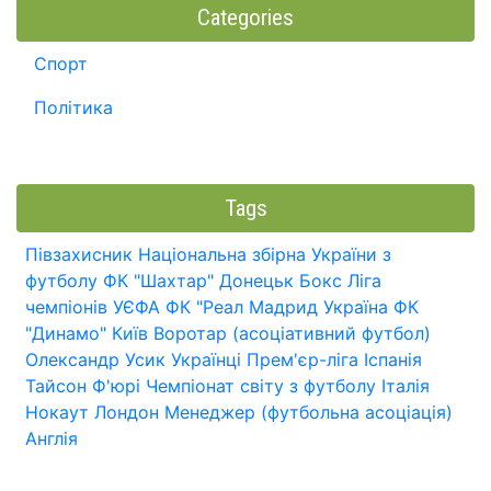
Categories
Спорт
Політика
Tags
Півзахисник
Національна збірна України з
футболу
ФК "Шахтар" Донецьк
Бокс
Ліга
чемпіонів УЄФА
ФК "Реал Мадрид
Україна
ФК
"Динамо" Київ
Воротар (асоціативний футбол)
Олександр Усик
Українці
Прем'єр-ліга
Іспанія
Тайсон Ф'юрі
Чемпіонат світу з футболу
Італія
Нокаут
Лондон
Менеджер (футбольна асоціація)
Англія