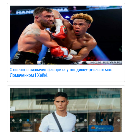
Стівенсон визначив фаворита у поєдинку-реванші між
Ломаченком і Хейні.