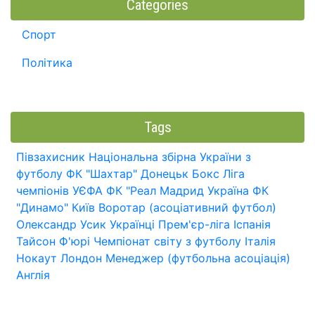
Categories
Спорт
Політика
Tags
Півзахисник
Національна збірна України з
футболу
ФК "Шахтар" Донецьк
Бокс
Ліга
чемпіонів УЄФА
ФК "Реал Мадрид
Україна
ФК
"Динамо" Київ
Воротар (асоціативний футбол)
Олександр Усик
Українці
Прем'єр-ліга
Іспанія
Тайсон Ф'юрі
Чемпіонат світу з футболу
Італія
Нокаут
Лондон
Менеджер (футбольна асоціація)
Англія