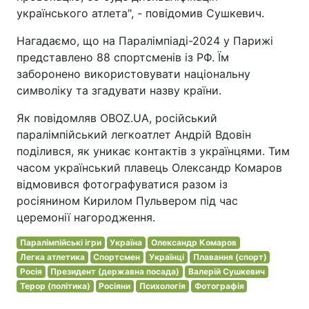
українського атлета", - повідомив Сушкевич.
Нагадаємо, що на Паралімпіаді-2024 у Парижі
представлено 88 спортсменів із РФ. Їм
заборонено використовувати національну
символіку та згадувати назву країни.
Як повідомляв OBOZ.UA, російський
паралімпійський легкоатлет Андрій Вдовін
поділився, як уникає контактів з українцями. Тим
часом український плавець Олександр Комаров
відмовився фотографуватися разом із
росіянином Кирилом Пульвером під час
церемонії нагородження.
Паралімпійські ігри
Україна
Олександр Комаров
Легка атлетика
Спортсмен
Українці
Плавання (спорт)
Росія
Президент (державна посада)
Валерій Сушкевич
Терор (політика)
Росіяни
Психологія
Фотографія