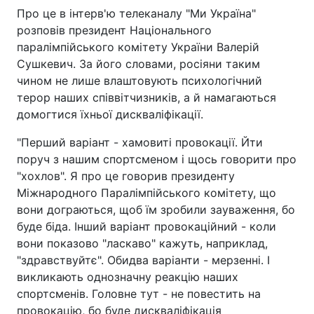
Про це в інтерв'ю телеканалу "Ми Україна"
розповів президент Національного
паралімпійського комітету України Валерій
Сушкевич. За його словами, росіяни таким
чином не лише влаштовують психологічний
терор наших співвітчизників, а й намагаються
домогтися їхньої дискваліфікації.
"Перший варіант - хамовиті провокації. Йти
поруч з нашим спортсменом і щось говорити про
"хохлов". Я про це говорив президенту
Міжнародного Паралімпійського комітету, що
вони дограються, щоб їм зробили зауваження, бо
буде біда. Інший варіант провокаційний - коли
вони показово "ласкаво" кажуть, наприклад,
"здравствуйтє". Обидва варіанти - мерзенні. І
викликають однозначну реакцію наших
спортсменів. Головне тут - не повестить на
провокацію, бо буде дискваліфікація