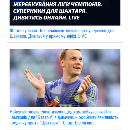
Жеребкування Ліги чемпіонів: визначено суперників для
Шахтаря. Дивіться у прямому ефірі. LIVE
Нойєр висловив свою думку щодо жеребкування Ліги
чемпіонів для "Баварії", відзначивши особливу важливість
поєдинку проти "Шахтаря" - Спорт bigmir)net