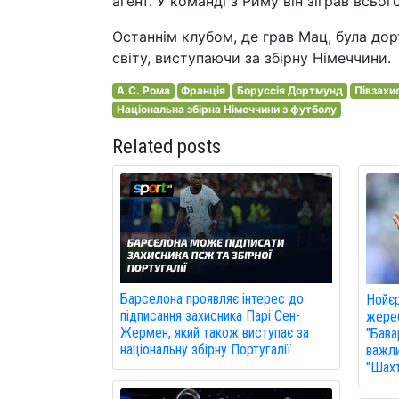
агент. У команді з Риму він зіграв всьо
Останнім клубом, де грав Мац, була дор
світу, виступаючи за збірну Німеччини.
А.С. Рома
Франція
Боруссія Дортмунд
Півзахи
Національна збірна Німеччини з футболу
Related posts
Барселона проявляє інтерес до
Нойє
підписання захисника Парі Сен-
жереб
Жермен, який також виступає за
"Бава
національну збірну Португалії.
важли
"Шахт