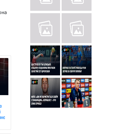
она
з
і
ннє