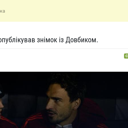
ка
опублікував знімок із Довбиком.
С