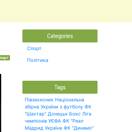
Categories
Спорт
порт
Політика
Tags
Півзахисник
Національна
збірна України з футболу
ФК
"Шахтар" Донецьк
Бокс
Ліга
чемпіонів УЄФА
ФК "Реал
Мадрид
Україна
ФК "Динамо"