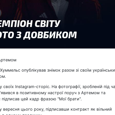
 Артемом
уммельс опублікував знімок разом зі своїм українськ
ом.
 своїх Instagram-сторіс. На фотографії, зробленій під ч
з'явився в позитивному настрої поруч з Артемом та
підписав цей кадр фразою "Мої брати".
 вересня цього року, підписавши контракт як вільний