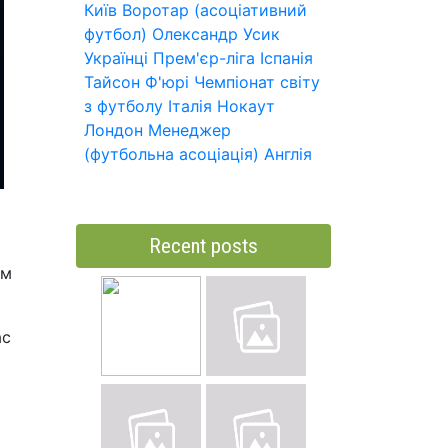
Київ
Воротар (асоціативний
футбол)
Олександр Усик
Українці
Прем'єр-ліга
Іспанія
Тайсон Ф'юрі
Чемпіонат світу
з футболу
Італія
Нокаут
Лондон
Менеджер
(футбольна асоціація)
Англія
Recent posts
им
ас