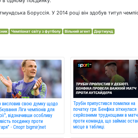
го в одному поєдинку.
тмундська Боруссія. У 2014 році він здобув титул чемпі
сник
Чемпіонат світу з футболу
Вільний агент
Дортмунд
Трубін припустився помилки на
р висловив свою думку щодо
початку гри. Бенфіка зіткнулася 
кування Ліги чемпіонів для
серйозними труднощами в матч
рії", відзначивши особливу
проти команда, що займає оста
вість поєдинку проти
місце в таблиці.
аря" - Спорт bigmir)net