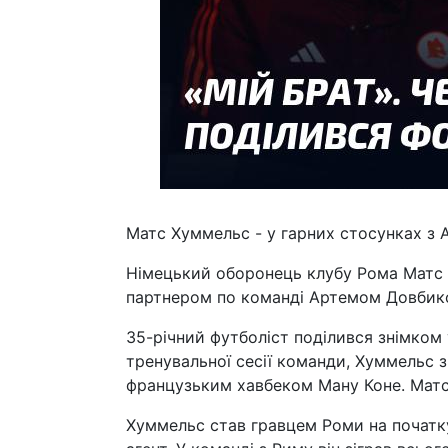
Матс Хуммельс - у гарних стосунках з
Німецький оборонець клубу Рома Матс Х
партнером по команді Артемом Довбик
35-річний футболіст поділився знімком у
тренувальної сесії команди, Хуммельс 
французьким хавбеком Ману Коне. Матс 
Хуммельс став гравцем Роми на початку