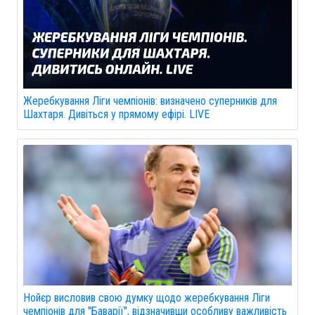
Жеребкування Ліги чемпіонів: визначено суперників для
Шахтаря. Дивіться у прямому ефірі. LIVE
Нойєр висловив свою думку щодо жеребкування Ліги
чемпіонів для "Баварії", відзначивши особливу важливість