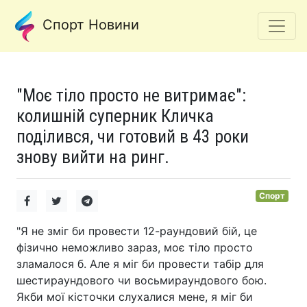
Спорт Новини
"Моє тіло просто не витримає":
колишній суперник Кличка
поділився, чи готовий в 43 роки
знову вийти на ринг.
Спорт
"Я не зміг би провести 12-раундовий бій, це
фізично неможливо зараз, моє тіло просто
зламалося б. Але я міг би провести табір для
шестираундового чи восьмираундового бою.
Якби мої кісточки слухалися мене, я міг би