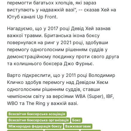
перемогти багатьох хлопців, які зараз
виступають у надважкій вазі", -- сказав Хей на
Ютуб каналі Up Front.
Нагадуємо, що у 2017 році Девід Хей зазнав
важкої травми. Британська ікона боксу
повернулася на ринг у 2021 році, здобувши
перемогу одноголосним рішенням суддів у
демонстраційному поєдинку проти свого друга
та колишнього боксера Джо Фурньє.
Варто підкреслити, що у 2011 році Володимир
Кличко здобув перемогу над Девідом Хеєм
одноголосним рішенням суддів, ставши
чемпіоном світу за версіями WBA (Super), IBF,
WBO та The Ring у важкій вазі.
Всесвітня боксерська асоціація
Всесвітня боксерська організація
Бокс
Міжнародна федерація боксу
Важковаговик