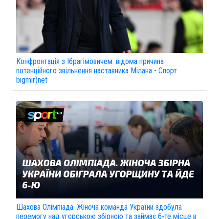
Конфронтація з Ібрагімовичем: відома причина
потенційного звільнення наставника Мілана - Спорт
bigmir)net
Шахова Олімпіада. Жіноча команда України здобула
перемогу над угорською збірною та займає 6-те місце в