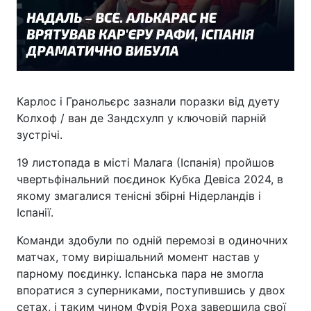
Карлос і Гранольєрс зазнали поразки від дуету
Колхоф / ван де Зандсхулп у ключовій парній
зустрічі.
19 листопада в місті Малага (Іспанія) пройшов
чвертьфінальний поєдинок Кубка Девіса 2024, в
якому змагалися тенісні збірні Нідерландів і
Іспанії.
Команди здобули по одній перемозі в одиночних
матчах, тому вирішальний момент настав у
парному поєдинку. Іспанська пара не змогла
впоратися з суперниками, поступившись у двох
сетах, і таким чином Фурія Роха завершила свої