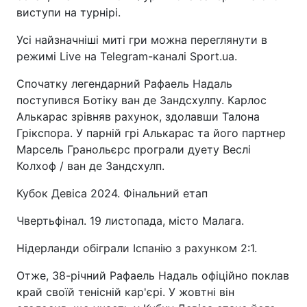
виступи на турнірі.
Усі найзначніші миті гри можна переглянути в
режимі Live на Telegram-каналі Sport.ua.
Спочатку легендарний Рафаель Надаль
поступився Ботіку ван де Зандсхулпу. Карлос
Алькарас зрівняв рахунок, здолавши Талона
Грікспора. У парній грі Алькарас та його партнер
Марсель Гранольєрс програли дуету Веслі
Колхоф / ван де Зандсхулп.
Кубок Девіса 2024. Фінальний етап
Чвертьфінал. 19 листопада, місто Малага.
Нідерланди обіграли Іспанію з рахунком 2:1.
Отже, 38-річний Рафаель Надаль офіційно поклав
край своїй тенісній кар'єрі. У жовтні він