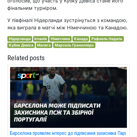
оголосив, що участь у Кубку Девіса стане його
фінальним турніром.
У півфіналі Нідерланди зустрінуться з командою,
яка виграла в матчі між Німеччиною та Канадою.
Нідерланди
Іспанія
Німеччина
Канада
Рафаель Надаль
Кубок Девіса
Малага
Марсель Граноллерс
Related posts
Барселона проявляє інтерес до підписання захисника Парі