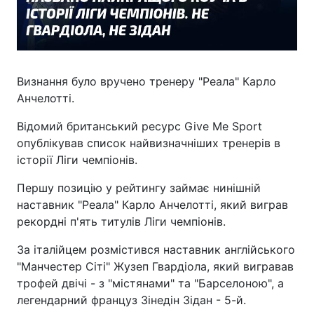
Визнання було вручено тренеру "Реала" Карло
Анчелотті.
Відомий британський ресурс Give Me Sport
опублікував список найвизначніших тренерів в
історії Ліги чемпіонів.
Першу позицію у рейтингу займає нинішній
наставник "Реала" Карло Анчелотті, який виграв
рекордні п'ять титулів Ліги чемпіонів.
За італійцем розмістився наставник англійського
"Манчестер Сіті" Жузеп Гвардіола, який вигравав
трофей двічі - з "містянами" та "Барселоною", а
легендарний француз Зінедін Зідан - 5-й.