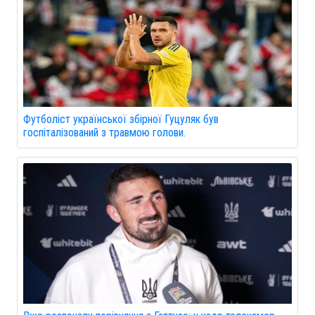
Футболіст української збірної Гуцуляк був
госпіталізований з травмою голови.