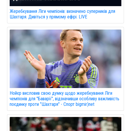
Жеребкування Ліги чемпіонів: визначено суперників для
Шахтаря. Дивіться у прямому ефірі. LIVE
Нойєр висловив свою думку щодо жеребкування Ліги
чемпіонів для "Баварії", відзначивши особливу важливість
поєдинку проти "Шахтаря" - Спорт bigmir)net