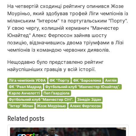
На четвертій сходинці рейтингу опинився Жозе
Моуріньо, який здобував трофей Ліги чемпіонів із
міланським "Інтером" та португальським "Порту".
У свою чергу, колишній керманич "Манчестер
Юнайтед" Алекс Фергюсон зайняв шосту
позицію, відзначившись двома тріумфами в Лізі
чемпіонів із командою червоних дияволів.
Нещодавно було представлено рейтинг
найуспішніших гравців у всій історії.
Ліга чемпіонів УЄФА
ФК "Порту
ФК "Барселона
Англія
ФК "Реал Мадрид
Футбольний клуб "Манчестер Юнайтед".
Карло Анчелотті
Пеп Гвардіола
Футбольний клуб "Манчестер Сіті".
Зінедін Зідан
"Інтер" Мілан
Жозе Моурінью
Алекс Фергюсон
Related posts