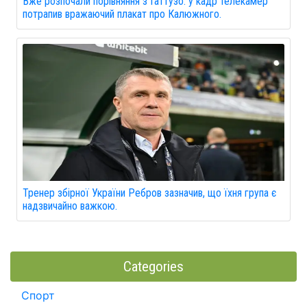
Вже розпочали порівняння з Гаттузо: у кадр телекамер
потрапив вражаючий плакат про Калюжного.
Тренер збірної України Ребров зазначив, що їхня група є
надзвичайно важкою.
Categories
Спорт