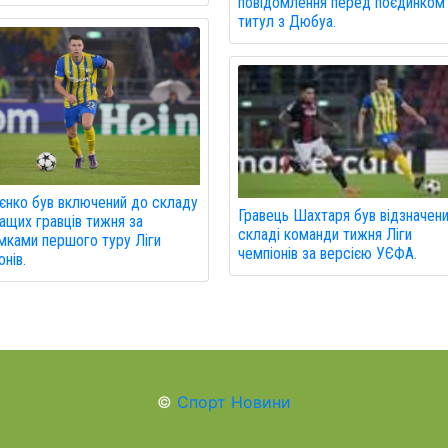
повідомлення перед поєдинком
титул з Дюбуа.
єнко був включений до складу
Гравець Шахтаря був відзначени
ащих гравців тижня за
складі команди тижня Ліги
мками першого туру Ліги
чемпіонів за версією УЄФА.
онів.
©
Спорт Новини