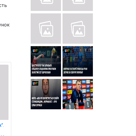
сть
унок
".