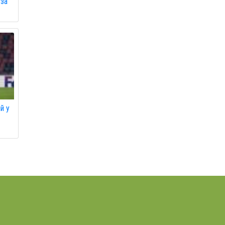
 за
й у