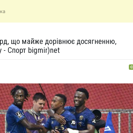
ка
рд, що майже дорівнює досягненню,
 - Спорт bigmir)net
С