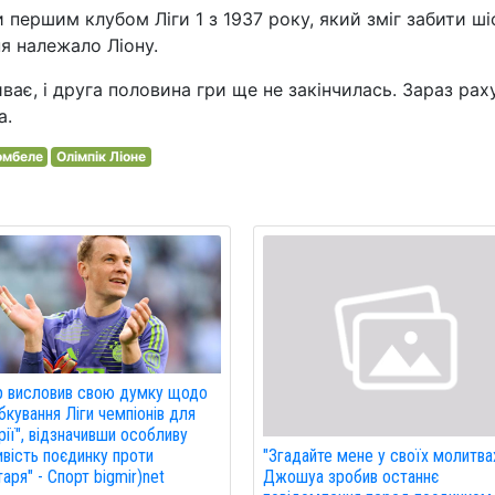
першим клубом Ліги 1 з 1937 року, який зміг забити ші
ня належало Ліону.
ає, і друга половина гри ще не закінчилась. Зараз рах
а.
омбеле
Олімпік Ліоне
р висловив свою думку щодо
кування Ліги чемпіонів для
рії", відзначивши особливу
вість поєдинку проти
"Згадайте мене у своїх молитвах
аря" - Спорт bigmir)net
Джошуа зробив останнє