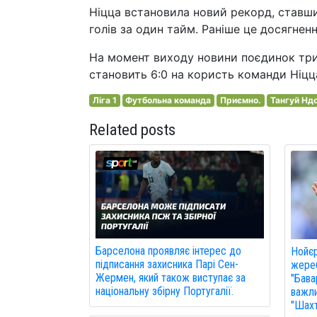
Ніцца встановила новий рекорд, ставши 
голів за один тайм. Раніше це досягнен
На момент виходу новини поєдинок трив
становить 6:0 на користь команди Ніцц
Ліга 1
Футбольна команда
Приємно.
Тангуй Нд
Related posts
Барселона проявляє інтерес до
Нойє
підписання захисника Парі Сен-
жереб
Жермен, який також виступає за
"Бава
національну збірну Португалії.
важли
"Шахт