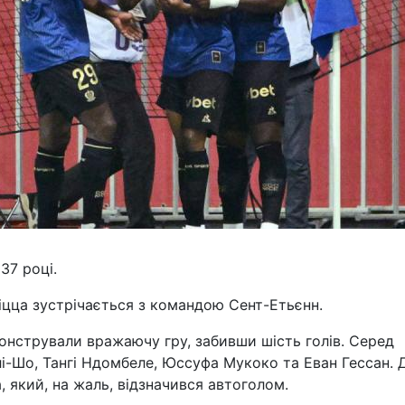
37 році.
Ніцца зустрічається з командою Сент-Етьєнн.
онстрували вражаючу гру, забивши шість голів. Серед
лі-Шо, Тангі Ндомбеле, Юссуфа Мукоко та Еван Гессан. 
, який, на жаль, відзначився автоголом.