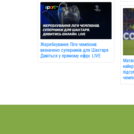
Жеребкування Ліги чемпіонів:
визначено суперників для Шахтаря.
Дивіться у прямому ефірі. LIVE
Матві
найкр
підсу
чемпі