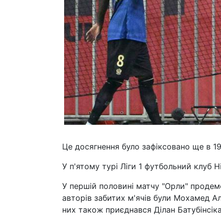
Це досягнення було зафіксовано ще в 19
У п'ятому турі Ліги 1 футбольний клуб 
У першій половині матчу "Орли" продем
авторів забитих м'ячів були Мохамед А
них також приєднався Ділан Батубінсіка