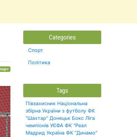
Categories
Спорт
Політика
порт
Tags
Півзахисник
Національна
збірна України з футболу
ФК
"Шахтар" Донецьк
Бокс
Ліга
чемпіонів УЄФА
ФК "Реал
Мадрид
Україна
ФК "Динамо"