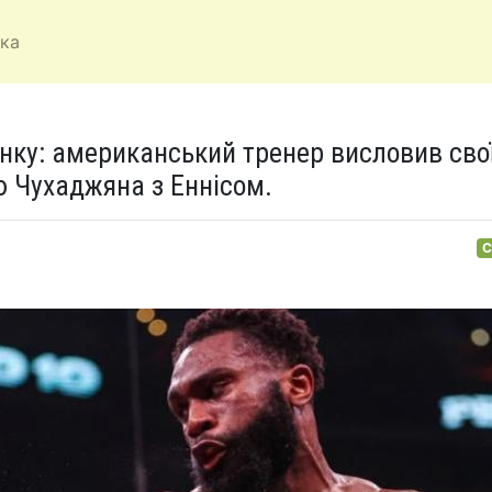
ка
инку: американський тренер висловив сво
ю Чухаджяна з Еннісом.
С