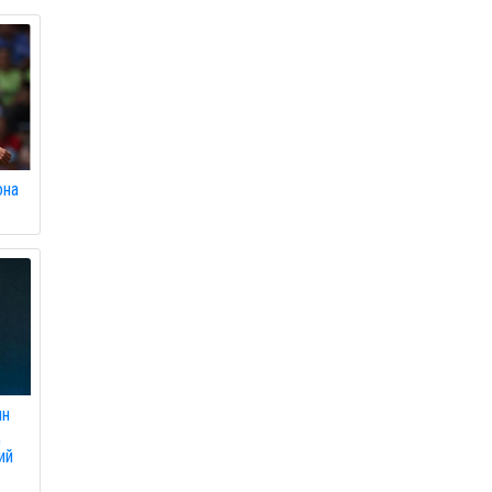
она
ян
д
ий