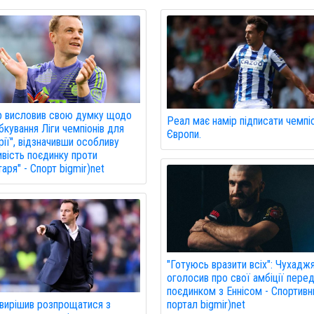
р висловив свою думку щодо
Реал має намір підписати чемпі
кування Ліги чемпіонів для
Європи.
рії", відзначивши особливу
вість поєдинку проти
аря" - Спорт bigmir)net
"Готуюсь вразити всіх": Чухадж
оголосив про свої амбіції пере
поєдинком з Еннісом - Спортивн
портал bigmir)net
вирішив розпрощатися з