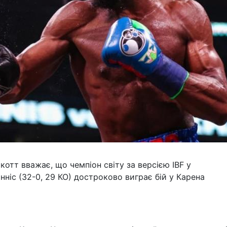
отт вважає, що чемпіон світу за версією IBF у
Енніс (32-0, 29 КО) достроково виграє бій у Карена