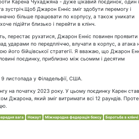
проти Карена Чухаджяна - дуже цікавий поєдинок, один 
га зустріч.Щоб Джарон Енніс зміг здобути перемогу і
значно більше працювати по корпусу, а також уникати
оче підійти близько і перейти в клінч.
ть, перестає рухатися, Джарон Енніс повинен проявити
ад ударами по передпліччю, влучати в корпус, а атака 
ю його бійцівської стратегії. Я вважаю, що Джарон Енн
ловині поєдинку, приблизно між сьомим і десятим
 9 листопада у Філадельфії, США.
нгу на початку 2023 року. У цьому поєдинку Карен ста
ом Джарона, який зміг витримати всі 12 раундів. Проте,
цю.
середня вага
Нокаут
Міжнародна федерація боксу
Боротьба в клінчі