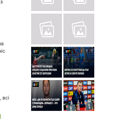
із
на
іс
в
 всі