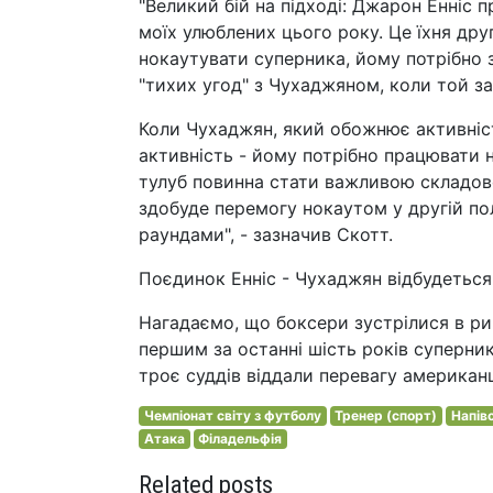
"Великий бій на підході: Джарон Енніс 
моїх улюблених цього року. Це їхня дру
нокаутувати суперника, йому потрібно 
"тихих угод" з Чухаджяном, коли той зах
Коли Чухаджян, який обожнює активніс
активність - йому потрібно працювати н
тулуб повинна стати важливою складово
здобуде перемогу нокаутом у другій по
раундами", - зазначив Скотт.
Поєдинок Енніс - Чухаджян відбудеться
Нагадаємо, що боксери зустрілися в ри
першим за останні шість років суперник
троє суддів віддали перевагу американ
Чемпіонат світу з футболу
Тренер (спорт)
Напів
Атака
Філадельфія
Related posts