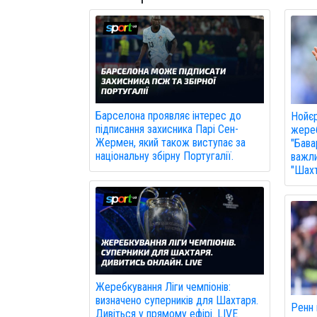
Барселона проявляє інтерес до
Нойє
підписання захисника Парі Сен-
жереб
Жермен, який також виступає за
"Бава
національну збірну Португалії.
важли
"Шахт
Жеребкування Ліги чемпіонів:
визначено суперників для Шахтаря.
Ренн 
Дивіться у прямому ефірі. LIVE