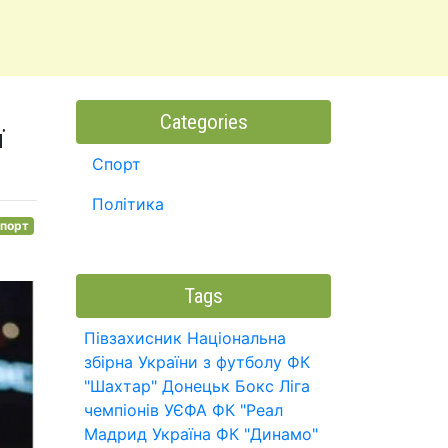
Categories
ї
Спорт
Політика
порт
Tags
Півзахисник
Національна
збірна України з футболу
ФК
"Шахтар" Донецьк
Бокс
Ліга
чемпіонів УЄФА
ФК "Реал
Мадрид
Україна
ФК "Динамо"