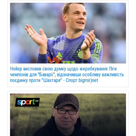
Нойєр висловив свою думку щодо жеребкування Ліги
чемпіонів для "Баварії", відзначивши особливу важливість
поєдинку проти "Шахтаря" - Спорт bigmir)net