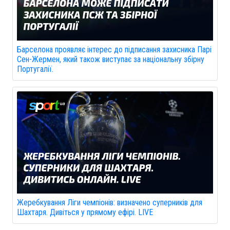
Барселона проявляє інтерес до підписання захисника Парі
Сен-Жермен, який також виступає за національну збірну
Португалії.
Жеребкування Ліги чемпіонів: визначено суперників для
Шахтаря. Дивіться у прямому ефірі. LIVE