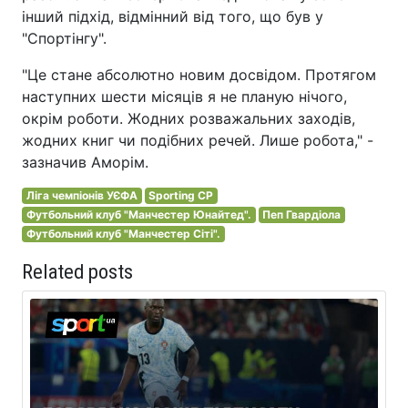
інший підхід, відмінний від того, що був у
"Спортінгу".
"Це стане абсолютно новим досвідом. Протягом
наступних шести місяців я не планую нічого,
окрім роботи. Жодних розважальних заходів,
жодних книг чи подібних речей. Лише робота," -
зазначив Аморім.
Ліга чемпіонів УЄФА
Sporting CP
Футбольний клуб "Манчестер Юнайтед".
Пеп Гвардіола
Футбольний клуб "Манчестер Сіті".
Related posts