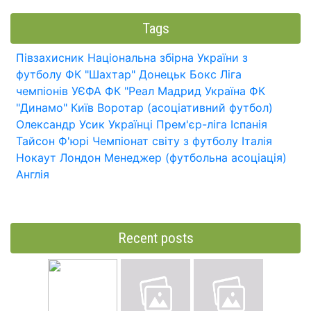
Tags
Півзахисник
Національна збірна України з
футболу
ФК "Шахтар" Донецьк
Бокс
Ліга
чемпіонів УЄФА
ФК "Реал Мадрид
Україна
ФК
"Динамо" Київ
Воротар (асоціативний футбол)
Олександр Усик
Українці
Прем'єр-ліга
Іспанія
Тайсон Ф'юрі
Чемпіонат світу з футболу
Італія
Нокаут
Лондон
Менеджер (футбольна асоціація)
Англія
Recent posts