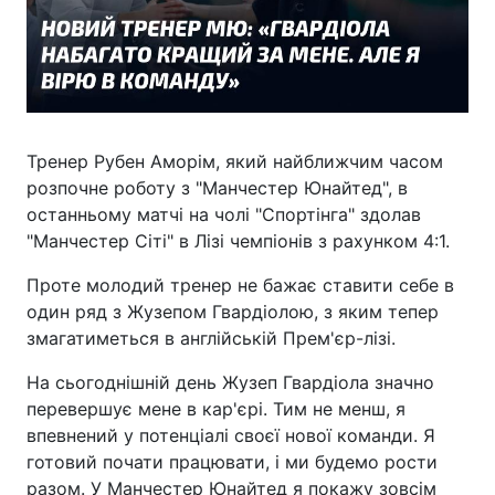
Тренер Рубен Аморім, який найближчим часом
розпочне роботу з "Манчестер Юнайтед", в
останньому матчі на чолі "Спортінга" здолав
"Манчестер Сіті" в Лізі чемпіонів з рахунком 4:1.
Проте молодий тренер не бажає ставити себе в
один ряд з Жузепом Гвардіолою, з яким тепер
змагатиметься в англійській Прем'єр-лізі.
На сьогоднішній день Жузеп Гвардіола значно
перевершує мене в кар'єрі. Тим не менш, я
впевнений у потенціалі своєї нової команди. Я
готовий почати працювати, і ми будемо рости
разом. У Манчестер Юнайтед я покажу зовсім