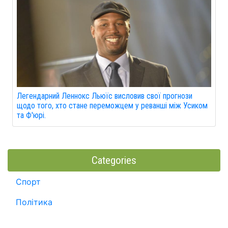
Легендарний Леннокс Льюїс висловив свої прогнози
щодо того, хто стане переможцем у реванші між Усиком
та Ф'юрі.
Categories
Спорт
Політика