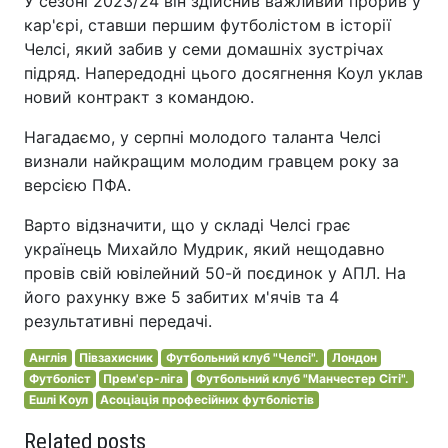
У сезоні 2023/24 він здійснив важливий прорив у
кар'єрі, ставши першим футболістом в історії
Челсі, який забив у семи домашніх зустрічах
підряд. Напередодні цього досягнення Коул уклав
новий контракт з командою.
Нагадаємо, у серпні молодого таланта Челсі
визнали найкращим молодим гравцем року за
версією ПФА.
Варто відзначити, що у складі Челсі грає
українець Михайло Мудрик, який нещодавно
провів свій ювілейний 50-й поєдинок у АПЛ. На
його рахунку вже 5 забитих м'ячів та 4
результативні передачі.
Англія
Півзахисник
Футбольний клуб "Челсі".
Лондон
Футболіст
Прем'єр-ліга
Футбольний клуб "Манчестер Сіті".
Ешлі Коул
Асоціація професійних футболістів
Related posts