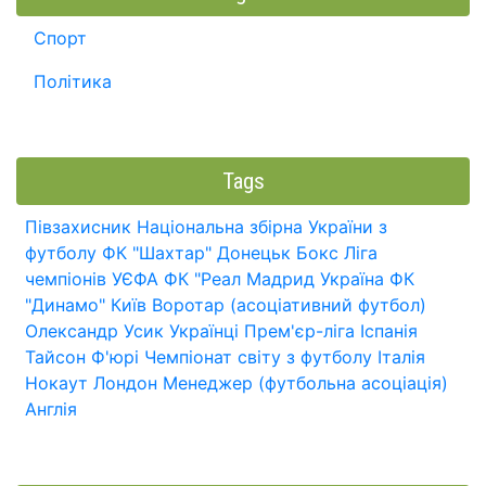
Спорт
Політика
Tags
Півзахисник
Національна збірна України з
футболу
ФК "Шахтар" Донецьк
Бокс
Ліга
чемпіонів УЄФА
ФК "Реал Мадрид
Україна
ФК
"Динамо" Київ
Воротар (асоціативний футбол)
Олександр Усик
Українці
Прем'єр-ліга
Іспанія
Тайсон Ф'юрі
Чемпіонат світу з футболу
Італія
Нокаут
Лондон
Менеджер (футбольна асоціація)
Англія