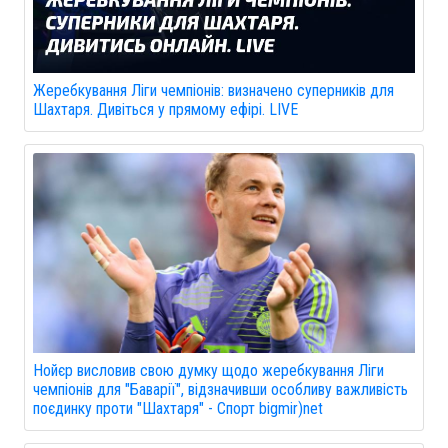
Жеребкування Ліги чемпіонів: визначено суперників для
Шахтаря. Дивіться у прямому ефірі. LIVE
Нойєр висловив свою думку щодо жеребкування Ліги
чемпіонів для "Баварії", відзначивши особливу важливість
поєдинку проти "Шахтаря" - Спорт bigmir)net