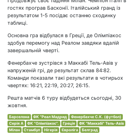
Продовжує своє падіння Мілан. Чемпіон Італії в
гостях програв Басконії. Італійський гранд із
результатом 1-5 посідає останню сходинку
таблиці.
Основна гра відбулася в Греції, де Олімпіакос
здобув перемогу над Реалом завдяки вдалій
завершальній чверті.
Фенербахче зустрівся з Маккабі Тель-Авів у
напруженій грі, де результат склав 84:82.
Команди показали такі результати в чотирьох
чвертях: 16:21, 22:19, 20:27, 26:15.
Решта матчів 6 туру відбудеться сьогодні, 30
жовтня.
Барселона
ФК "Реал Мадрид
Фенербахче С.К. (футбол)
Серія A
ФК "Олімпіакос".
Греція
ФК "Маккабі" Тель-Авів
Мілан
Стамбул
Нігерія
Євроліга
Белград