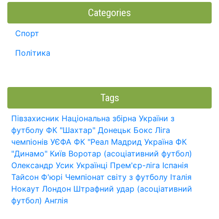
Categories
Спорт
Політика
Tags
Півзахисник
Національна збірна України з
футболу
ФК "Шахтар" Донецьк
Бокс
Ліга
чемпіонів УЄФА
ФК "Реал Мадрид
Україна
ФК
"Динамо" Київ
Воротар (асоціативний футбол)
Олександр Усик
Українці
Прем'єр-ліга
Іспанія
Тайсон Ф'юрі
Чемпіонат світу з футболу
Італія
Нокаут
Лондон
Штрафний удар (асоціативний
футбол)
Англія