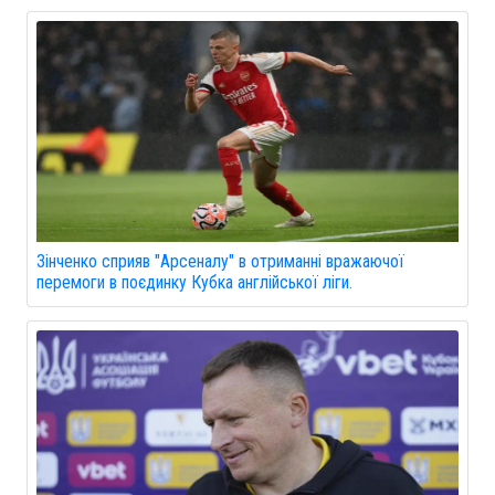
Зінченко сприяв "Арсеналу" в отриманні вражаючої
перемоги в поєдинку Кубка англійської ліги.