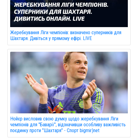
Жеребкування Ліги чемпіонів: визначено суперників для
Шахтаря. Дивіться у прямому ефірі. LIVE
Нойєр висловив свою думку щодо жеребкування Ліги
чемпіонів для "Баварії", відзначивши особливу важливість
поєдинку проти "Шахтаря" - Спорт bigmir)net