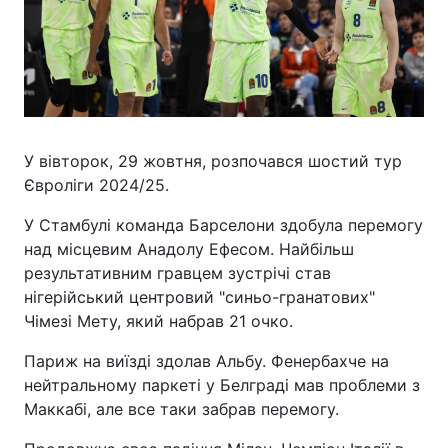
У вівторок, 29 жовтня, розпочався шостий тур
Євроліги 2024/25.
У Стамбулі команда Барселони здобула перемогу
над місцевим Анадолу Ефесом. Найбільш
результативним гравцем зустрічі став
нігерійський центровий "синьо-гранатових"
Чімезі Мету, який набрав 21 очко.
Париж на виїзді здолав Альбу. Фенербахче на
нейтральному паркеті у Белграді мав проблеми з
Маккабі, але все таки забрав перемогу.