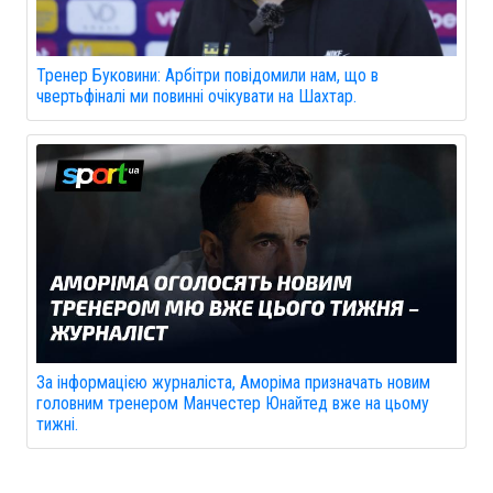
Тренер Буковини: Арбітри повідомили нам, що в
чвертьфіналі ми повинні очікувати на Шахтар.
За інформацією журналіста, Аморіма призначать новим
головним тренером Манчестер Юнайтед вже на цьому
тижні.