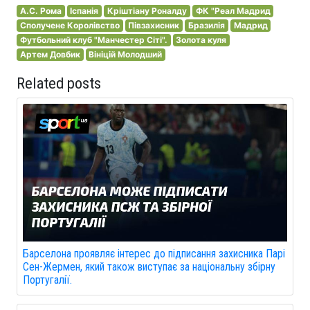
А.С. Рома
Іспанія
Кріштіану Роналду
ФК "Реал Мадрид
Сполучене Королівство
Півзахисник
Бразилія
Мадрид
Футбольний клуб "Манчестер Сіті".
Золота куля
Артем Довбик
Вініцій Молодший
Related posts
Барселона проявляє інтерес до підписання захисника Парі
Сен-Жермен, який також виступає за національну збірну
Португалії.