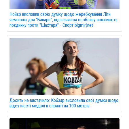
Нойєр висловив свою думку щодо жеребкування Ліги
чемпіонів для "Баварії", відзначивши особливу важливість
поєдинку проти "Шахтаря" - Спорт bigmir)net
Досить не вистачило: Кобзар висловила свої думки щодо
відсутності медалі в спринті на 100 метрів.