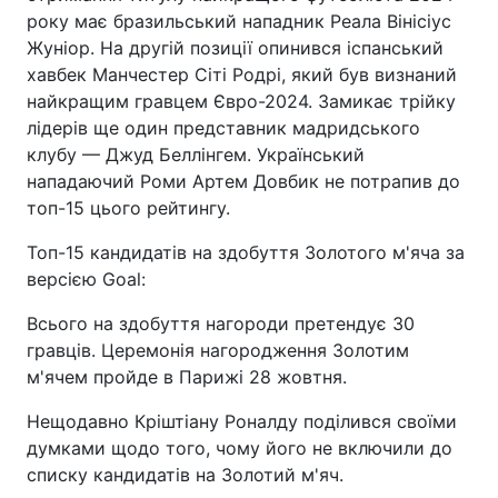
року має бразильський нападник Реала Вінісіус
Жуніор. На другій позиції опинився іспанський
хавбек Манчестер Сіті Родрі, який був визнаний
найкращим гравцем Євро-2024. Замикає трійку
лідерів ще один представник мадридського
клубу — Джуд Беллінгем. Український
нападаючий Роми Артем Довбик не потрапив до
топ-15 цього рейтингу.
Топ-15 кандидатів на здобуття Золотого м'яча за
версією Goal:
Всього на здобуття нагороди претендує 30
гравців. Церемонія нагородження Золотим
м'ячем пройде в Парижі 28 жовтня.
Нещодавно Кріштіану Роналду поділився своїми
думками щодо того, чому його не включили до
списку кандидатів на Золотий м'яч.