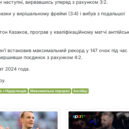
ри наступні, вирвавшись уперед з рахунком 3:2.
разки у вирішальному фреймі (3:4) і вибув з подальшої
тон Казаков, програв у кваліфікаційному матчі англійськ
н'ї встановив максимальний рекорд у 147 очок під час
авершивши поєдинок з рахунком 4:2.
т 2024 года.
ру.
а з Нідерландів
Максимальна перерва
Англійці