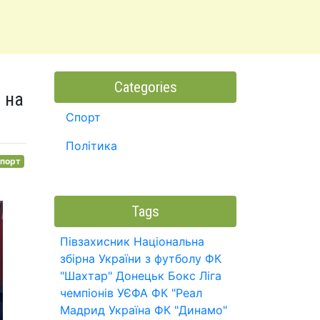
Categories
 на
Спорт
Політика
порт
Tags
Півзахисник
Національна
збірна України з футболу
ФК
"Шахтар" Донецьк
Бокс
Ліга
чемпіонів УЄФА
ФК "Реал
Мадрид
Україна
ФК "Динамо"