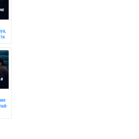
уа,
ти.
ние
лей-