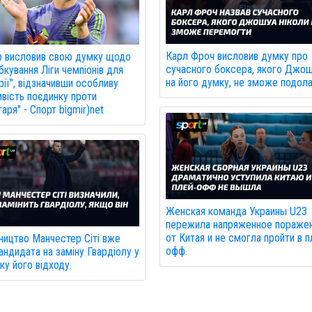
Карл Фроч висловив думку про
р висловив свою думку щодо
сучасного боксера, якого Джош
кування Ліги чемпіонів для
на його думку, не зможе подола
рії", відзначивши особливу
вість поєдинку проти
аря" - Спорт bigmir)net
Женская команда Украины U23
пережила напряженное пораже
от Китая и не смогла пройти в п
ництво Манчестер Сіті вже
офф.
андидата на заміну Гвардіолу у
ку його відходу.