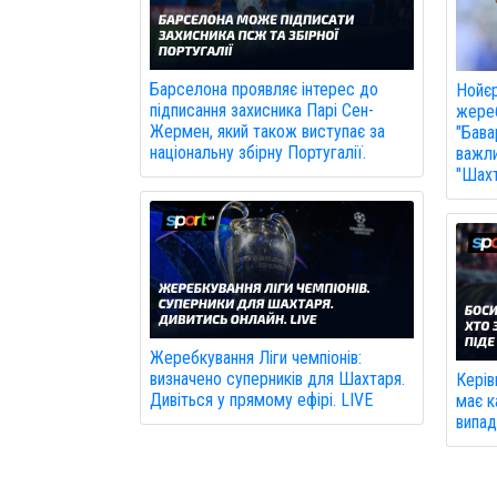
Барселона проявляє інтерес до
Нойє
підписання захисника Парі Сен-
жереб
Жермен, який також виступає за
"Бава
національну збірну Португалії.
важли
"Шахт
Жеребкування Ліги чемпіонів:
визначено суперників для Шахтаря.
Керів
Дивіться у прямому ефірі. LIVE
має к
випад