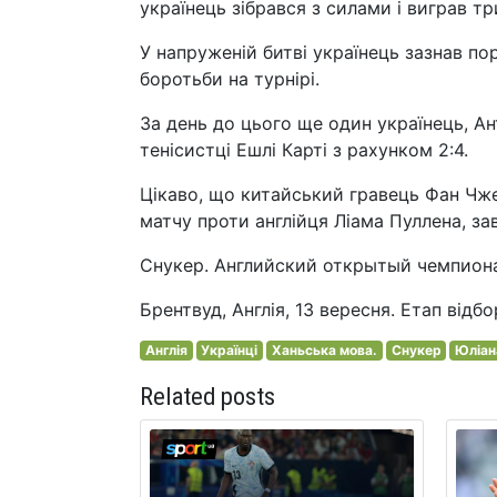
українець зібрався з силами і виграв т
У напруженій битві українець зазнав по
боротьби на турнірі.
За день до цього ще один українець, Ан
тенісистці Ешлі Карті з рахунком 2:4.
Цікаво, що китайський гравець Фан Чже
матчу проти англійця Ліама Пуллена, з
Снукер. Английский открытый чемпиона
Брентвуд, Англія, 13 вересня. Етап відбо
Англія
Українці
Ханьська мова.
Снукер
Юліан
Related posts