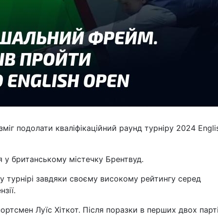
міг подолати кваліфікаційний раунд турніру 2024 Engli
я у британському містечку Брентвуд.
у турнірі завдяки своєму високому рейтингу серед
нзії.
ртсмен Луїс Хіткот. Після поразки в перших двох парті