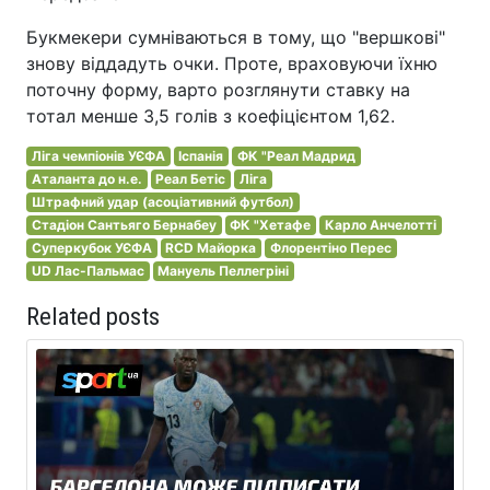
Букмекери сумніваються в тому, що "вершкові"
знову віддадуть очки. Проте, враховуючи їхню
поточну форму, варто розглянути ставку на
тотал менше 3,5 голів з коефіцієнтом 1,62.
Ліга чемпіонів УЄФА
Іспанія
ФК "Реал Мадрид
Аталанта до н.е.
Реал Бетіс
Ліга
Штрафний удар (асоціативний футбол)
Стадіон Сантьяго Бернабеу
ФК "Хетафе
Карло Анчелотті
Суперкубок УЄФА
RCD Майорка
Флорентіно Перес
UD Лас-Пальмас
Мануель Пеллегріні
Related posts