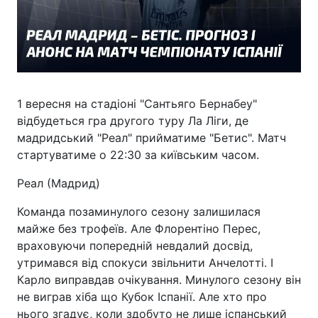
1 вересня на стадіоні "Сантьяго Бернабеу"
відбудеться гра другого туру Ла Ліги, де
мадридський "Реал" прийматиме "Бетис". Матч
стартуватиме о 22:30 за київським часом.
Реал (Мадрид)
Команда позаминулого сезону залишилася
майже без трофеїв. Але Флорентіно Перес,
враховуючи попередній невдалий досвід,
утримався від спокуси звільнити Анчелотті. І
Карло виправдав очікування. Минулого сезону він
не виграв хіба що Кубок Іспанії. Але хто про
нього згадує, коли здобуто не лише іспанський