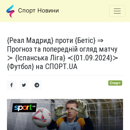
Спорт Новини
{Реал Мадрид} проти {Бетіс} ⇒
Прогноз та попередній огляд матчу
≻ {Іспанська Ліга} ≺{01.09.2024}≻
{Футбол} на СПОРТ.UA
Спорт