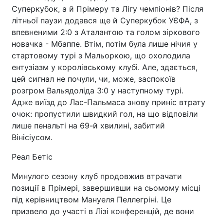
Суперкубок, а й Прімеру та Лігу чемпіонів? Після
літньої паузи додався ще й Суперкубок УЄФА, з
впевненими 2:0 з Аталантою та голом зіркового
новачка - Мбаппе. Втім, потім була лише нічия у
стартовому турі з Мальоркою, що охолодила
ентузіазм у королівському клубі. Але, здається,
цей сигнал не почули, чи, може, заспокоїв
розгром Вальядоліда 3:0 у наступному турі.
Адже виїзд до Лас-Пальмаса знову приніс втрату
очок: пропустили швидкий гол, на що відповіли
лише пенальті на 69-й хвилині, забитий
Вінісіусом.
Реал Бетіс
Минулого сезону клуб продовжив втрачати
позиції в Прімері, завершивши на сьомому місці
під керівництвом Мануеля Пеллегріні. Це
призвело до участі в Лізі конференцій, де вони