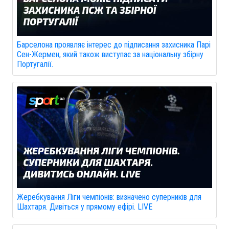
Барселона проявляє інтерес до підписання захисника Парі
Сен-Жермен, який також виступає за національну збірну
Португалії.
Жеребкування Ліги чемпіонів: визначено суперників для
Шахтаря. Дивіться у прямому ефірі. LIVE