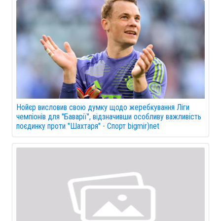
Нойєр висловив свою думку щодо жеребкування Ліги
чемпіонів для "Баварії", відзначивши особливу важливість
поєдинку проти "Шахтаря" - Спорт bigmir)net