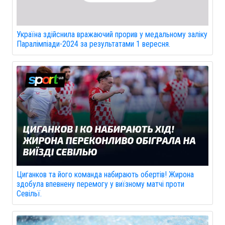
Україна здійснила вражаючий прорив у медальному заліку
Паралімпіади-2024 за результатами 1 вересня.
Циганков та його команда набирають обертів! Жирона
здобула впевнену перемогу у виїзному матчі проти
Севільї.