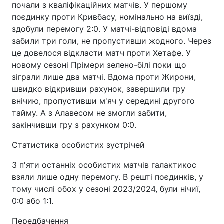
почали з кваліфікаційних матчів. У першому
поєдинку проти Кривбасу, номінально на виїзді,
здобули перемогу 2:0. У матчі-відповіді вдома
забили три голи, не пропустивши жодного. Через
це довелося відкласти матч проти Хетафе. У
новому сезоні Прімери зелено-білі поки що
зіграли лише два матчі. Вдома проти Жирони,
швидко відкривши рахунок, завершили гру
внічию, пропустивши м'яч у середині другого
тайму. А з Алавесом не змогли забити,
закінчивши гру з рахунком 0:0.
Статистика особистих зустрічей
З п'яти останніх особистих матчів галактикос
взяли лише одну перемогу. В решті поєдинків, у
тому числі обох у сезоні 2023/2024, були нічиї,
0:0 або 1:1.
Передбачення