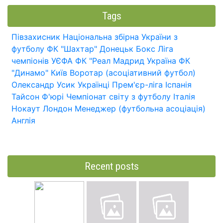
Tags
Півзахисник
Національна збірна України з
футболу
ФК "Шахтар" Донецьк
Бокс
Ліга
чемпіонів УЄФА
ФК "Реал Мадрид
Україна
ФК
"Динамо" Київ
Воротар (асоціативний футбол)
Олександр Усик
Українці
Прем'єр-ліга
Іспанія
Тайсон Ф'юрі
Чемпіонат світу з футболу
Італія
Нокаут
Лондон
Менеджер (футбольна асоціація)
Англія
Recent posts