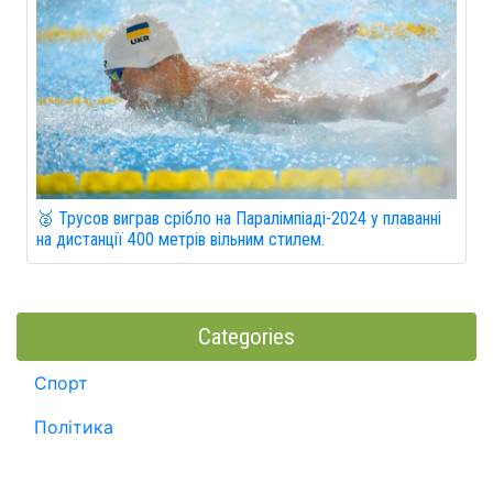
🥈 Трусов виграв срібло на Паралімпіаді-2024 у плаванні
на дистанції 400 метрів вільним стилем.
Categories
Спорт
Політика