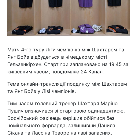
Матч 4-го туру Ліги чемпіонів між Шахтарем та
Янг Бойз відбудеться в німецькому місті
Гельзенкірхен. Старт гри заплановано на 19:45 за
київським часом, повідомляє 24 Канал.
Тема онлайн-трансляції поєдинку між Шахтарем
та Янг Бойз у Лізі чемпіонів.
Тим часом головний тренер Шахтаря Маріно
Пушич визначився зі стартовою одинадцяткою.
Боснійський фахівець вирішив обійтися без
номінального форварда, залишивши Данила
Сікана та Лассіна Траоре на лаві запасних.