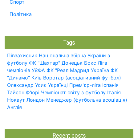
Спорт
Політика
Tags
Півзахисник
Національна збірна України з
футболу
ФК "Шахтар" Донецьк
Бокс
Ліга
чемпіонів УЄФА
ФК "Реал Мадрид
Україна
ФК
"Динамо" Київ
Воротар (асоціативний футбол)
Олександр Усик
Українці
Прем'єр-ліга
Іспанія
Тайсон Ф'юрі
Чемпіонат світу з футболу
Італія
Нокаут
Лондон
Менеджер (футбольна асоціація)
Англія
Recent posts