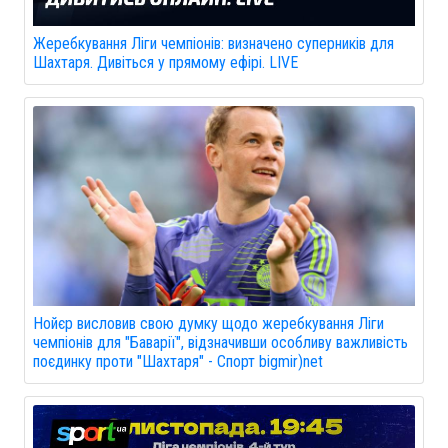
Жеребкування Ліги чемпіонів: визначено суперників для
Шахтаря. Дивіться у прямому ефірі. LIVE
Нойєр висловив свою думку щодо жеребкування Ліги
чемпіонів для "Баварії", відзначивши особливу важливість
поєдинку проти "Шахтаря" - Спорт bigmir)net