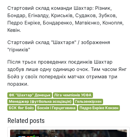
Стартовий склад команди Шахтар: Різник,
Бондар, Егіналду, Криськів, Судаков, Зубков,
Педро Енріке, Бондаренко, Матвієнко, Конопля,
Кевін.
Стартовий склад "Шахтаря" / зображення
"гірників"
Після трьох проведених поєдинків Шахтар
здобув лише одну одиницю очок. Тим часом Янг
Бойз у своїх попередніх матчах отримав три
поразки.
ФК "Шахтар" Донецьк
Ліга чемпіонів УЄФА
Менеджер (футбольна асоціація)
Гельзенкірхен
БСК Янг Бойз
Боснія і Герцеговина
Педро Енріке Конзен
Related posts