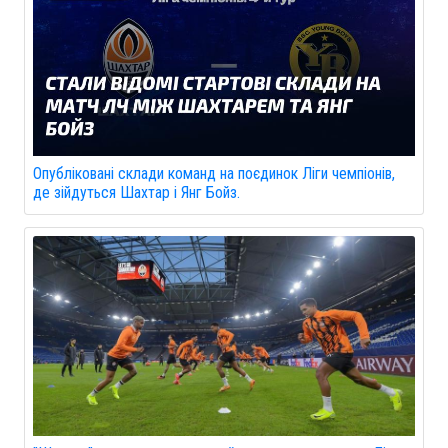
Опубліковані склади команд на поєдинок Ліги чемпіонів,
де зійдуться Шахтар і Янг Бойз.