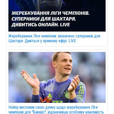
Жеребкування Ліги чемпіонів: визначено суперників для
Шахтаря. Дивіться у прямому ефірі. LIVE
Нойєр висловив свою думку щодо жеребкування Ліги
чемпіонів для "Баварії", відзначивши особливу важливість