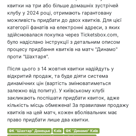
квитки на три або більше домашніх зустрічей
клубу у 2024 році, отримають гарантовану
можливість придбати до двох квитків. Для цієї
категорії фанатів на електронні адреси, з яких
здійснювалася покупка через Ticketsbox.com,
було надіслано інструкції з детальним описом
процесу придбання квитків на матч "Динамо"
проти "Шахтаря".
Після цього з 14 жовтня квитки надійдуть у
відкритий продаж, та буде діяти система
динамічних цін (вартість змінюватиметься
залежно від попиту). У київському клубі
закликають поспішати придбати квиток, адже
кількість місць обмежена! За правилами продажу
квитків на цей матч, кожен вболівальник має
право придбати лише два квитки.
ФК "Шахтар" Донецьк
Київ
ФК "Динамо" Київ