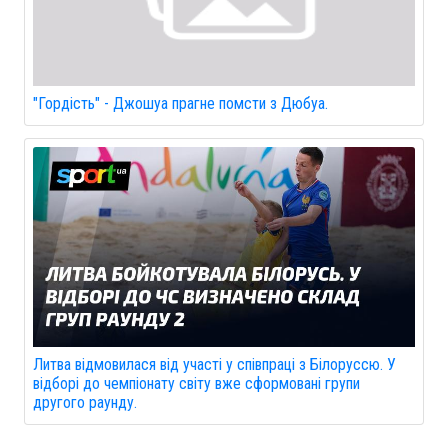
"Гордість" - Джошуа прагне помсти з Дюбуа.
Литва відмовилася від участі у співпраці з Білоруссю. У
відборі до чемпіонату світу вже сформовані групи
другого раунду.