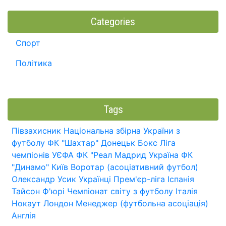
Categories
Спорт
Політика
Tags
Півзахисник
Національна збірна України з
футболу
ФК "Шахтар" Донецьк
Бокс
Ліга
чемпіонів УЄФА
ФК "Реал Мадрид
Україна
ФК
"Динамо" Київ
Воротар (асоціативний футбол)
Олександр Усик
Українці
Прем'єр-ліга
Іспанія
Тайсон Ф'юрі
Чемпіонат світу з футболу
Італія
Нокаут
Лондон
Менеджер (футбольна асоціація)
Англія