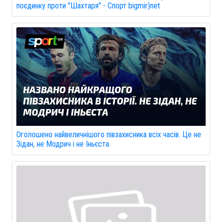
поєдинку проти "Шахтаря" - Спорт bigmir)net
Оголошено найвеличнішого півзахисника всіх часів. Це не
Зідан, не Модрич і не Іньєста.