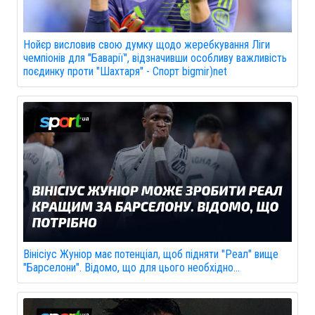
Нойєр висловив свою думку щодо жеребкування Ліги
чемпіонів для "Баварії", відзначивши особливу важливість
поєдинку проти "Шахтаря" - Спорт bigmir)net
Вінісіус Жуніор має потенціал, щоб підняти "Реал" вище
"Барселони". Відомо, що для цього необхідно...