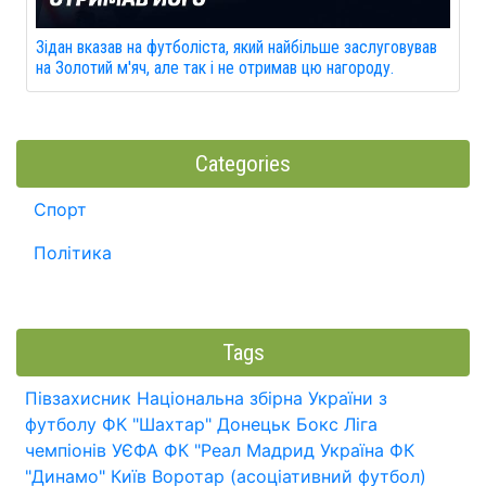
Зідан вказав на футболіста, який найбільше заслуговував
на Золотий м'яч, але так і не отримав цю нагороду.
Categories
Спорт
Політика
Tags
Півзахисник
Національна збірна України з
футболу
ФК "Шахтар" Донецьк
Бокс
Ліга
чемпіонів УЄФА
ФК "Реал Мадрид
Україна
ФК
"Динамо" Київ
Воротар (асоціативний футбол)