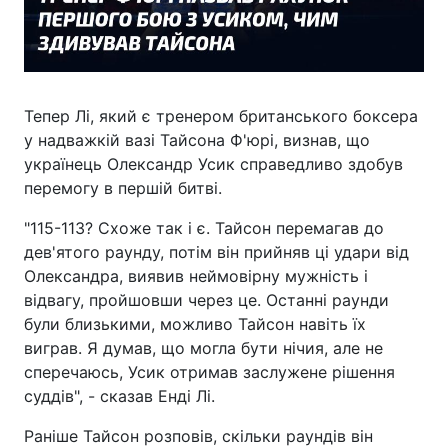
Тепер Лі, який є тренером британського боксера
у надважкій вазі Тайсона Ф'юрі, визнав, що
українець Олександр Усик справедливо здобув
перемогу в першій битві.
"115-113? Схоже так і є. Тайсон перемагав до
дев'ятого раунду, потім він прийняв ці удари від
Олександра, виявив неймовірну мужність і
відвагу, пройшовши через це. Останні раунди
були близькими, можливо Тайсон навіть їх
виграв. Я думав, що могла бути нічия, але не
сперечаюсь, Усик отримав заслужене рішення
суддів", - сказав Енді Лі.
Раніше Тайсон розповів, скільки раундів він