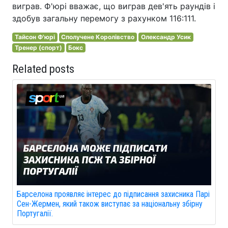
виграв. Ф'юрі вважає, що виграв дев'ять раундів і
здобув загальну перемогу з рахунком 116:111.
Тайсон Ф'юрі
Сполучене Королівство
Олександр Усик
Тренер (спорт)
Бокс
Related posts
Барселона проявляє інтерес до підписання захисника Парі
Сен-Жермен, який також виступає за національну збірну
Португалії.