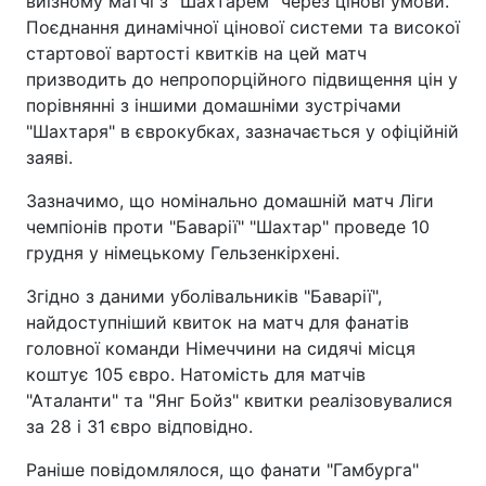
виїзному матчі з "Шахтарем" через цінові умови.
Поєднання динамічної цінової системи та високої
стартової вартості квитків на цей матч
призводить до непропорційного підвищення цін у
порівнянні з іншими домашніми зустрічами
"Шахтаря" в єврокубках, зазначається у офіційній
заяві.
Зазначимо, що номінально домашній матч Ліги
чемпіонів проти "Баварії" "Шахтар" проведе 10
грудня у німецькому Гельзенкірхені.
Згідно з даними уболівальників "Баварії",
найдоступніший квиток на матч для фанатів
головної команди Німеччини на сидячі місця
коштує 105 євро. Натомість для матчів
"Аталанти" та "Янг Бойз" квитки реалізовувалися
за 28 і 31 євро відповідно.
Раніше повідомлялося, що фанати "Гамбурга"