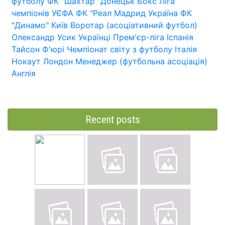
футболу
ФК "Шахтар" Донецьк
Бокс
Ліга
чемпіонів УЄФА
ФК "Реал Мадрид
Україна
ФК
"Динамо" Київ
Воротар (асоціативний футбол)
Олександр Усик
Українці
Прем'єр-ліга
Іспанія
Тайсон Ф'юрі
Чемпіонат світу з футболу
Італія
Нокаут
Лондон
Менеджер (футбольна асоціація)
Англія
Recent posts