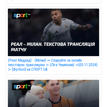
{Реал Мадрид} - {Мілан} ⇒ Слідкуйте за онлайн
текстовою трансляцією ≻ {Ліга Чемпіонів} ≺{05.11.2024}
≻ {Футбол} на СПОРТ.UA