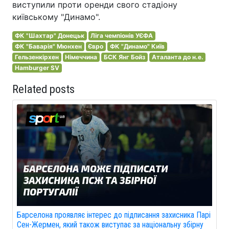
виступили проти оренди свого стадіону
київському "Динамо".
ФК "Шахтар" Донецьк
Ліга чемпіонів УЄФА
ФК "Баварія" Мюнхен
Євро
ФК "Динамо" Київ
Гельзенкірхен
Німеччина
БСК Янг Бойз
Аталанта до н.е.
Hamburger SV
Related posts
Барселона проявляє інтерес до підписання захисника Парі
Сен-Жермен, який також виступає за національну збірну