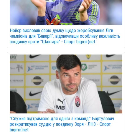
Нойєр висловив свою думку щодо жеребкування Ліги
чемпіонів для "Баварії", відзначивши особливу важливість
поєдинку проти "Шахтаря" - Спорт bigmir)net
"Служив підтримкою для однієї з команд": Бартулович
розкритикував суддю у поєдинку Зоря - ЛНЗ - Спорт
bigmir)net