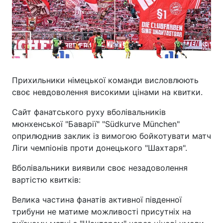
Прихильники німецької команди висловлюють
своє невдоволення високими цінами на квитки.
Сайт фанатського руху вболівальників
мюнхенської "Баварії" "Südkurve München"
оприлюднив заклик із вимогою бойкотувати матч
Ліги чемпіонів проти донецького "Шахтаря".
Вболівальники виявили своє незадоволення
вартістю квитків:
Велика частина фанатів активної південної
трибуни не матиме можливості присутніх на