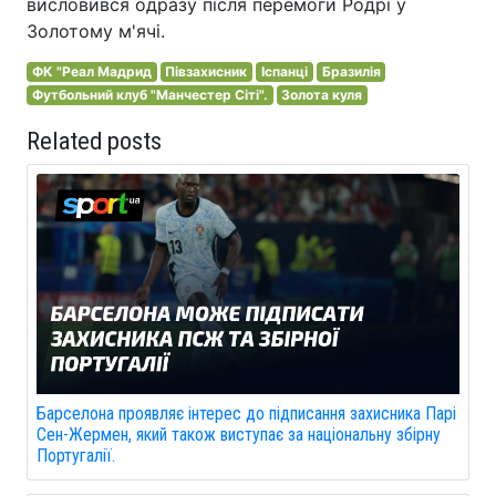
висловився одразу після перемоги Родрі у
Золотому м'ячі.
ФК "Реал Мадрид
Півзахисник
Іспанці
Бразилія
Футбольний клуб "Манчестер Сіті".
Золота куля
Related posts
Барселона проявляє інтерес до підписання захисника Парі
Сен-Жермен, який також виступає за національну збірну
Португалії.