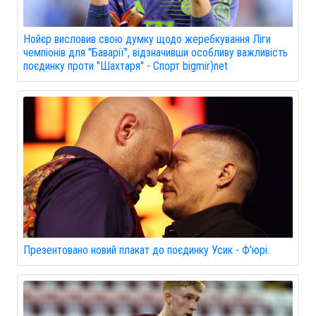
Нойєр висловив свою думку щодо жеребкування Ліги
чемпіонів для "Баварії", відзначивши особливу важливість
поєдинку проти "Шахтаря" - Спорт bigmir)net
Презентовано новий плакат до поєдинку Усик - Ф'юрі.