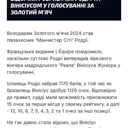
Володарем Золотого м'яча 2024 став
півзахисник "Манчестер Сіті" Родрі.
Французьке видання L'Équipe повідомило,
наскільки суттєво Родрі випередив зіркового
вінгера мадридського "Реала" Вінісіуса Жуніора у
голосуванні.
Іспанець Родрі набрав 1170 балів, у той час як
бразилець Вінісіус здобув 1129 очок. Відповідно
до правил, судді мали можливість присвоювати
15 очок за перше місце у своєму рейтингу, а далі
- 12, 10, 8, 7, 5, 4, 3, 2 та 1 очко за інші позиції.
Не так давно стало відомо, що Вінісіус