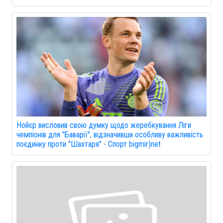
Нойєр висловив свою думку щодо жеребкування Ліги
чемпіонів для "Баварії", відзначивши особливу важливість
поєдинку проти "Шахтаря" - Спорт bigmir)net