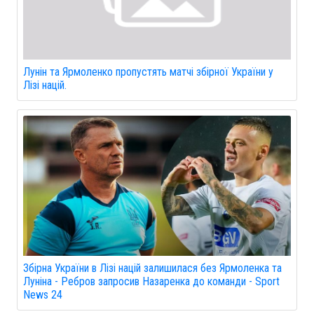
Лунін та Ярмоленко пропустять матчі збірної України у
Лізі націй.
Збірна України в Лізі націй залишилася без Ярмоленка та
Луніна - Ребров запросив Назаренка до команди - Sport
News 24