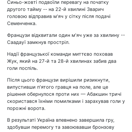
Синьо-жовті подвоїли перевагу на початку
другого тайму -- на 22-й хвилині Зварич
головою відправив м'яч у сітку після подачі
Семенченка.
Французи відквитали один м'яч уже за хвилину --
Саадауї замкнув простріл.
Надії французької команди миттєво поховав
Жук, який на 27-й та 28-й хвилинах забив два
голи поспіль.
Після цього французи вирішили ризикнути,
випустивши п'ятого гравця на поле, але це
рішення обернулося проти них — Абакшин тричі
скористався їхніми помилками і зарахував голи у
порожні ворота.
В результаті Україна впевнено завершила гру,
здобувши перемогу та завоювавши бронзову