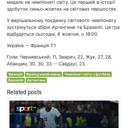
медаль на чемпіонаті світу. Це перший в історії
здобуток синьо-жовтих на світових першостях.
У вирішальному поєдинку світового чемпіонату
зустрінуться збірні Аргентини та Бразилії. Ця гра
відбудеться сьогодні, 6 жовтня, о 18:00.
Україна -- Франція 7:1
Голи: Чернявський, 11, Зварич, 22, Жук, 27, 28,
Абакшин, 30, 30, 33 -- Саадауї, 23
Франція
Французький народ
Чемпіонат світу з футболу
Бразилія
Аргентина
Related posts