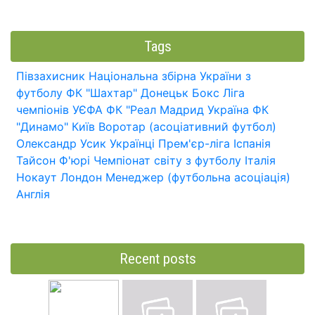
Tags
Півзахисник
Національна збірна України з
футболу
ФК "Шахтар" Донецьк
Бокс
Ліга
чемпіонів УЄФА
ФК "Реал Мадрид
Україна
ФК
"Динамо" Київ
Воротар (асоціативний футбол)
Олександр Усик
Українці
Прем'єр-ліга
Іспанія
Тайсон Ф'юрі
Чемпіонат світу з футболу
Італія
Нокаут
Лондон
Менеджер (футбольна асоціація)
Англія
Recent posts