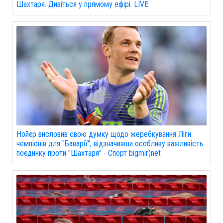
Шахтаря. Дивіться у прямому ефірі. LIVE
Нойєр висловив свою думку щодо жеребкування Ліги
чемпіонів для "Баварії", відзначивши особливу важливість
поєдинку проти "Шахтаря" - Спорт bigmir)net