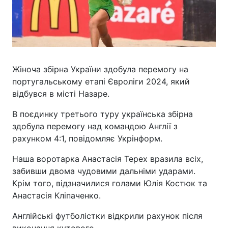
Жіноча збірна України здобула перемогу на
португальському етапі Євроліги 2024, який
відбувся в місті Назаре.
В поєдинку третього туру українська збірна
здобула перемогу над командою Англії з
рахунком 4:1, повідомляє Укрінформ.
Наша воротарка Анастасія Терех вразила всіх,
забивши двома чудовими дальніми ударами.
Крім того, відзначилися голами Юлія Костюк та
Анастасія Кліпаченко.
Англійські футболістки відкрили рахунок після
виконання кутового.