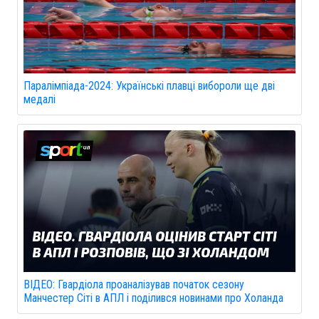
Паралімпіада-2024: Українські плавці вибороли ще дві
медалі
ВІДЕО: Гвардіола проаналізував початок сезону
Манчестер Сіті в АПЛ і поділився новинами про Холанда