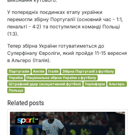
У попередніх поєдинках етапу українки
перемогли збірну Португалії (основний час - 1:1,
пенальті - 4:2) та поступилися команді Польщі
(1:3).
Тепер збірна України готуватиметься до
Суперфіналу Євроліги, який пройде 11-15 вересня
в Альгеро (Італія).
Португалія
Англія
Італія
Збірна Португалії з футболу
Україна
Національна збірна України з футболу
Штрафний удар (асоціативний футбол)
Укрінформ
Альгеро.
Польща
Related posts