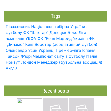
Tags
Півзахисник
Національна збірна України з
футболу
ФК "Шахтар" Донецьк
Бокс
Ліга
чемпіонів УЄФА
ФК "Реал Мадрид
Україна
ФК
"Динамо" Київ
Воротар (асоціативний футбол)
Олександр Усик
Українці
Прем'єр-ліга
Іспанія
Тайсон Ф'юрі
Чемпіонат світу з футболу
Італія
Нокаут
Лондон
Менеджер (футбольна асоціація)
Англія
Recent posts