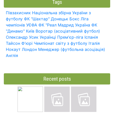
Tags
Півзахисник
Національна збірна України з
футболу
ФК "Шахтар" Донецьк
Бокс
Ліга
чемпіонів УЄФА
ФК "Реал Мадрид
Україна
ФК
"Динамо" Київ
Воротар (асоціативний футбол)
Олександр Усик
Українці
Прем'єр-ліга
Іспанія
Тайсон Ф'юрі
Чемпіонат світу з футболу
Італія
Нокаут
Лондон
Менеджер (футбольна асоціація)
Англія
Recent posts