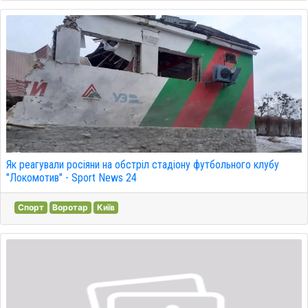
Як реагували росіяни на обстріл стадіону футбольного клубу
"Локомотив" - Sport News 24
Спорт
Воротар
Київ