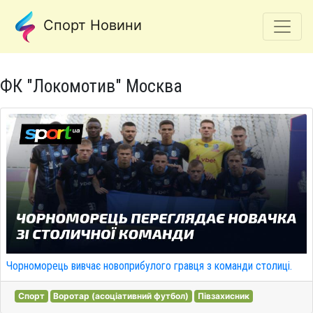
Спорт Новини
ФК "Локомотив" Москва
Чорноморець вивчає новоприбулого гравця з команди столиці.
Спорт
Воротар (асоціативний футбол)
Півзахисник