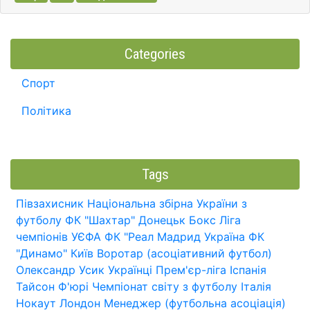
Categories
Спорт
Політика
Tags
Півзахисник
Національна збірна України з
футболу
ФК "Шахтар" Донецьк
Бокс
Ліга
чемпіонів УЄФА
ФК "Реал Мадрид
Україна
ФК
"Динамо" Київ
Воротар (асоціативний футбол)
Олександр Усик
Українці
Прем'єр-ліга
Іспанія
Тайсон Ф'юрі
Чемпіонат світу з футболу
Італія
Нокаут
Лондон
Менеджер (футбольна асоціація)