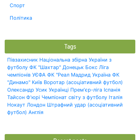
Спорт
Політика
Tags
Півзахисник
Національна збірна України з
футболу
ФК "Шахтар" Донецьк
Бокс
Ліга
чемпіонів УЄФА
ФК "Реал Мадрид
Україна
ФК
"Динамо" Київ
Воротар (асоціативний футбол)
Олександр Усик
Українці
Прем'єр-ліга
Іспанія
Тайсон Ф'юрі
Чемпіонат світу з футболу
Італія
Нокаут
Лондон
Штрафний удар (асоціативний
футбол)
Англія