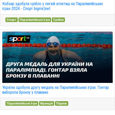
Кобзар здобула срібло у легкій атлетиці на Паралімпійських
іграх-2024 - Спорт bigmir)net
Спорт
Паралімпійські ігри
Срібло
Україна здобула другу медаль на Паралімпійських іграх: Гонтар
виборола бронзу у плаванні.
Паралімпійські ігри
Франція
Париж