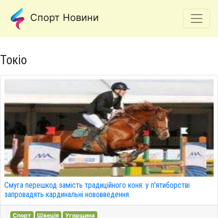
Спорт Новини
Токіо
Смуга перешкод замість традиційного коня: у п'ятиборстві
запровадять кардинальні нововведення.
Спорт
Швеція
Угорщина