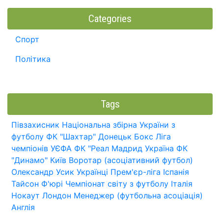
Categories
Спорт
Політика
Tags
Півзахисник
Національна збірна України з
футболу
ФК "Шахтар" Донецьк
Бокс
Ліга
чемпіонів УЄФА
ФК "Реал Мадрид
Україна
ФК
"Динамо" Київ
Воротар (асоціативний футбол)
Олександр Усик
Українці
Прем'єр-ліга
Іспанія
Тайсон Ф'юрі
Чемпіонат світу з футболу
Італія
Нокаут
Лондон
Менеджер (футбольна асоціація)
Англія