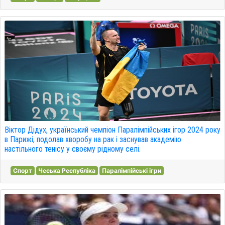
Віктор Дідух, український чемпіон Паралімпійських ігор 2024 року
в Парижі, подолав хворобу на рак і заснував академію
настільного тенісу у своєму рідному селі.
Спорт
Чеська Республіка
Паралімпійські ігри