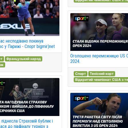
ас несподівано покинув
с у Парижі - Спорт bigmir)net
Оголошено переможницю US 
рт
Французький народ
2024.
иж
Спорт
Тенісний корт
Відкритий чемпіонат США з те
 піднесла Страховій бублик і
ася до півфіналу турніру з