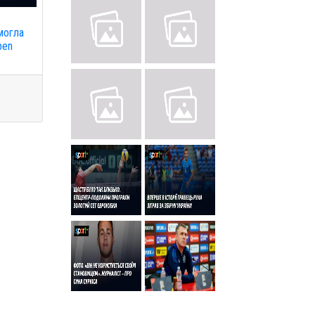
могла
pen