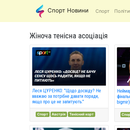
Спорт Новини
Спорт
Політи
Жіноча тенісна асоціація
Леся ЦУРЕНКО: "Щодо досвіду? Не
Неймар
вважаю за потрібне давати поради,
фіналь
якщо про це не запитують."
bigmir)
Спорт
Австрія
Тенісний корт
Спо