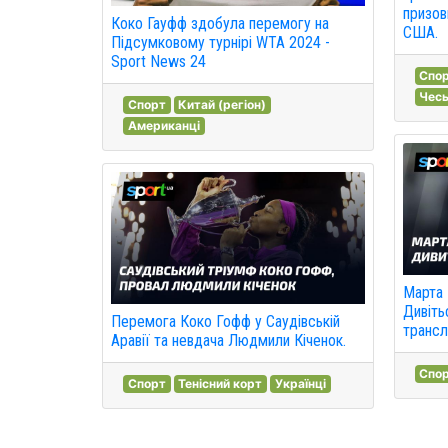
призов
Коко Гауфф здобула перемогу на
США.
Підсумковому турнірі WTA 2024 -
Sport News 24
Спо
Чесь
Спорт
Китай (регіон)
Американці
Марта 
Дивіть
Перемога Коко Гофф у Саудівській
трансл
Аравії та невдача Людмили Кіченок.
Спо
Спорт
Тенісний корт
Українці