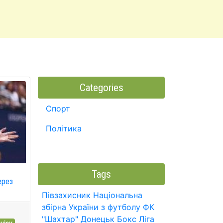
Categories
Спорт
Політика
Tags
ерез
Півзахисник
Національна
збірна України з футболу
ФК
"Шахтар" Донецьк
Бокс
Ліга
нісу