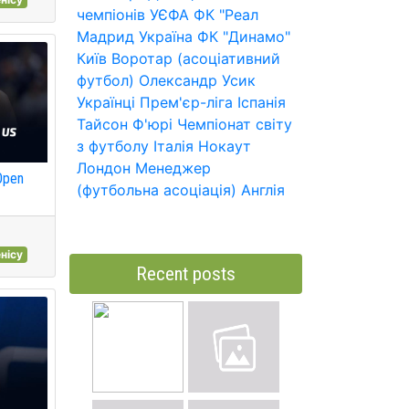
чемпіонів УЄФА
ФК "Реал
Мадрид
Україна
ФК "Динамо"
Київ
Воротар (асоціативний
футбол)
Олександр Усик
Українці
Прем'єр-ліга
Іспанія
Тайсон Ф'юрі
Чемпіонат світу
з футболу
Італія
Нокаут
Лондон
Менеджер
Open
(футбольна асоціація)
Англія
нісу
Recent posts