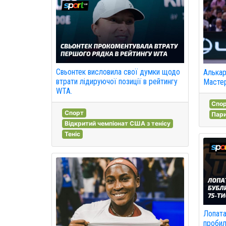
Свьонтек висловила свої думки щодо
Алькар
втрати лідируючої позиції в рейтингу
Мастер
WTA.
Спо
Спорт
Пар
Відкритий чемпіонат США з тенісу
Теніс
Лопата
пробил