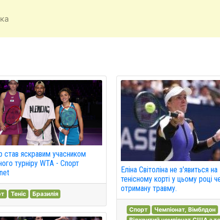
ка
 став яскравим учасником
ного турніру WTA - Спорт
Еліна Світоліна не з'явиться на
net
тенісному корті у цьому році ч
отриману травму.
рт
Теніс
Бразилія
Спорт
Чемпіонат, Вімблдон
Відкритий чемпіонат США з те