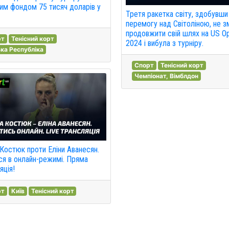
им фондом 75 тисяч доларів у
Третя ракетка світу, здобувши
перемогу над Світоліною, не з
продовжити свій шлях на US O
рт
Тенісний корт
2024 і вибула з турніру.
ка Республіка
Спорт
Тенісний корт
Чемпіонат, Вімблдон
Костюк проти Еліни Аванесян.
ся в онлайн-режимі. Пряма
яція!
рт
Київ
Тенісний корт