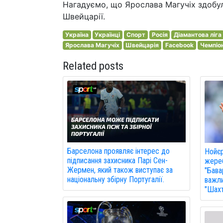
Нагадуємо, що Ярослава Магучіх здобула
Швейцарії.
Україна
Українці
Спорт
Росія
Діамантова ліга
Ярослава Магучіх
Швейцарія
Facebook
Чемпіон
Related posts
Барселона проявляє інтерес до
Нойє
підписання захисника Парі Сен-
жереб
Жермен, який також виступає за
"Бава
національну збірну Португалії.
важли
"Шахт