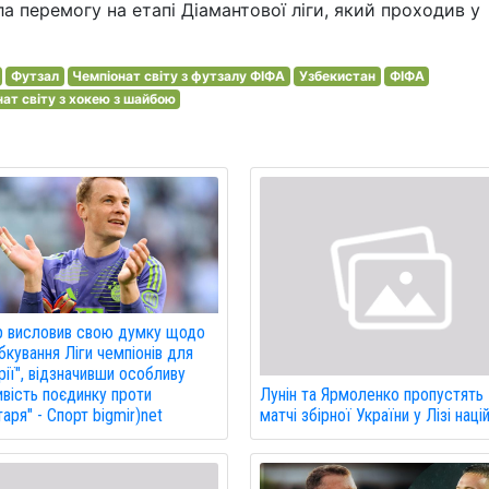
 перемогу на етапі Діамантової ліги, який проходив у
Футзал
Чемпіонат світу з футзалу ФІФА
Узбекистан
ФІФА
ат світу з хокею з шайбою
р висловив свою думку щодо
кування Ліги чемпіонів для
рії", відзначивши особливу
вість поєдинку проти
Лунін та Ярмоленко пропустять
аря" - Спорт bigmir)net
матчі збірної України у Лізі націй