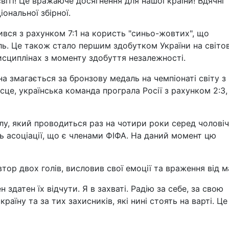
світі! Це вражаюче досягнення для нашої країни! Вдячні
ональної збірної.
ився з рахунком 7:1 на користь "синьо-жовтих", що
ль. Це також стало першим здобутком України на світо
сциплінах з моменту здобуття незалежності.
а змагається за бронзову медаль на чемпіонаті світу з
місце, українська команда програла Росії з рахунком 2:3,
алу, який проводиться раз на чотири роки серед чолові
 асоціації, що є членами ФІФА. На даний момент цю
тор двох голів, висловив свої емоції та враження від м
н здатен їх відчути. Я в захваті. Радію за себе, за свою
країну та за тих захисників, які нині стоять на варті. Це