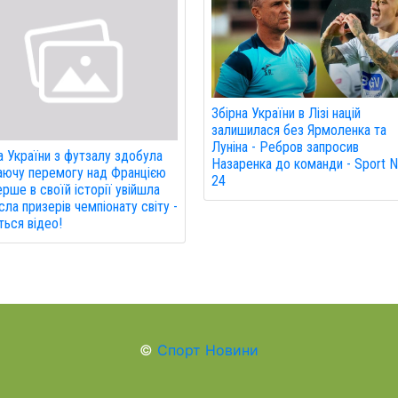
Збірна України в Лізі націй
залишилася без Ярмоленка та
Луніна - Ребров запросив
а України з футзалу здобула
Назаренка до команди - Sport 
ючу перемогу над Францією
24
ерше в своїй історії увійшла
сла призерів чемпіонату світу -
іться відео!
©
Спорт Новини