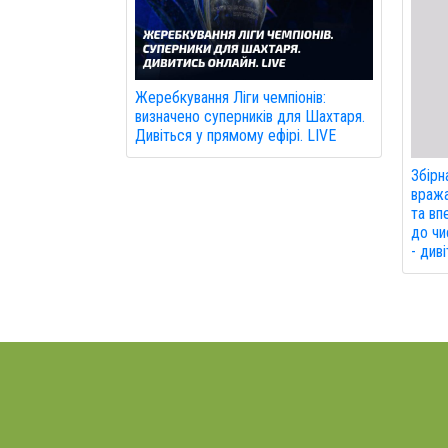
Жеребкування Ліги чемпіонів:
визначено суперників для Шахтаря.
Дивіться у прямому ефірі. LIVE
Збірн
вража
та вп
до чи
- див