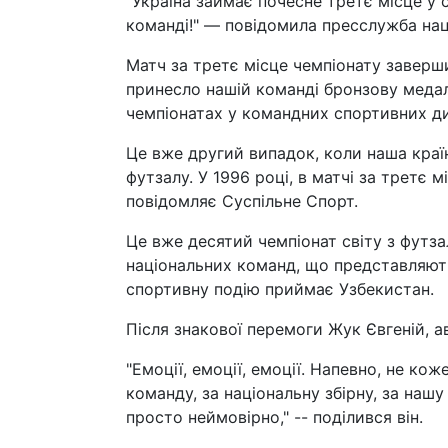
"Україна займає почесне третє місце у 
команді!" — повідомила пресслужба наці
Матч за третє місце чемпіонату заверш
принесло нашій команді бронзову меда
чемпіонатах у командних спортивних ди
Це вже другий випадок, коли наша країн
футзалу. У 1996 році, в матчі за третє 
повідомляє Суспільне Спорт.
Це вже десятий чемпіонат світу з футз
національних команд, що представляють
спортивну подію приймає Узбекистан.
Після знакової перемоги Жук Євгеній, ав
"Емоції, емоції, емоції. Напевно, не коже
команду, за національну збірну, за нашу 
просто неймовірно," -- поділився він.