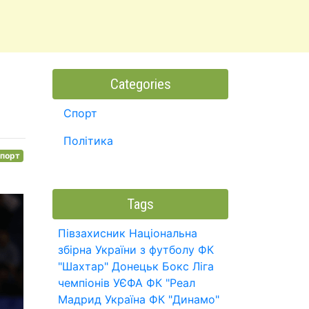
Categories
Спорт
Політика
порт
Tags
Півзахисник
Національна
збірна України з футболу
ФК
"Шахтар" Донецьк
Бокс
Ліга
чемпіонів УЄФА
ФК "Реал
Мадрид
Україна
ФК "Динамо"