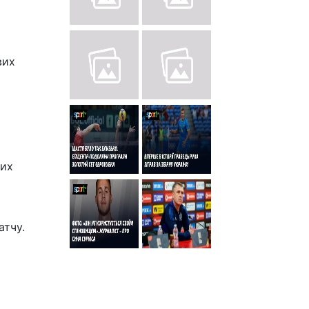
вих
чих
атчу.