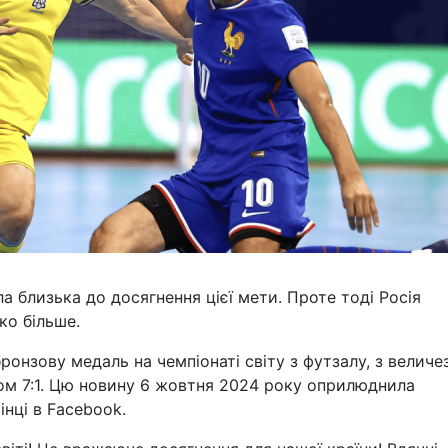
а близька до досягнення цієї мети. Проте тоді Росія
ко більше.
бронзову медаль на чемпіонаті світу з футзалу, з велич
ом 7:1. Цю новину 6 жовтня 2024 року оприлюднила
інці в Facebook.