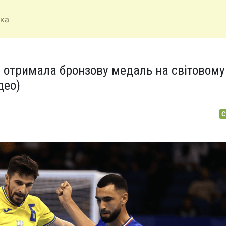
ка
на отримала бронзову медаль на світовому
део)
С