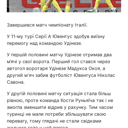
Завершився матч чемпіонату Італії.
У 11-му турі Серії А Ювентус здобув виїзну
перемогу над командою Удінезе.
У першій половині матчу Удінезе отримав два
м’ячі у свої ворота. Перший гол стався через
автогол воротаря Удінезе Мадукса Окоя, а
другий м'яч забив футболіст Ювентуса Ніколас
Савона.
У другій половині матчу ситуація стала більш
рівною, проте команда Кости Руньяїча так і не
змогла зменшити відрив у рахунку. Тим часом
туринці не мали потреби збільшувати свою
перевагу, тому глядачі не стали свідками
жодного гола у цей період.