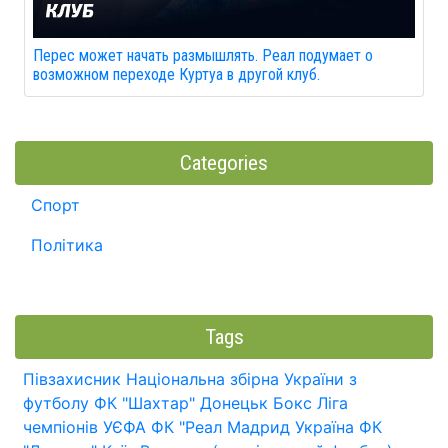
Перес может начать размышлять. Реал подумает о
возможном переходе Куртуа в другой клуб.
Categories
Спорт
Політика
Tags
Півзахисник
Національна збірна України з
футболу
ФК "Шахтар" Донецьк
Бокс
Ліга
чемпіонів УЄФА
ФК "Реал Мадрид
Україна
ФК