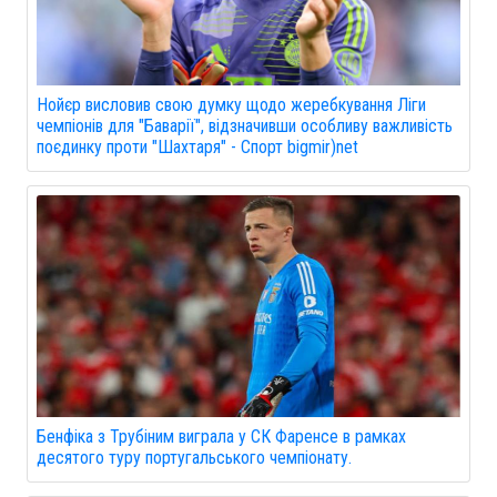
Нойєр висловив свою думку щодо жеребкування Ліги
чемпіонів для "Баварії", відзначивши особливу важливість
поєдинку проти "Шахтаря" - Спорт bigmir)net
Бенфіка з Трубіним виграла у СК Фаренсе в рамках
десятого туру португальського чемпіонату.