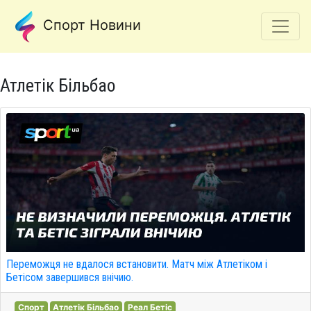
Спорт Новини
Атлетік Більбао
Переможця не вдалося встановити. Матч між Атлетіком і
Бетісом завершився внічию.
Спорт
Атлетік Більбао
Реал Бетіс