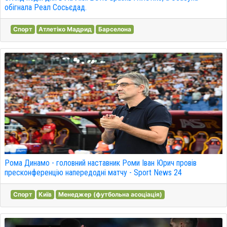
обігнала Реал Сосьєдад.
Спорт
Атлетіко Мадрид
Барселона
Рома Динамо - головний наставник Роми Іван Юрич провів
пресконференцію напередодні матчу - Sport News 24
Спорт
Київ
Менеджер (футбольна асоціація)