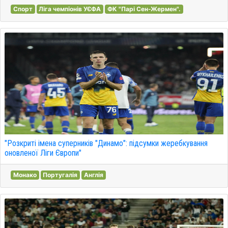
Спорт
Ліга чемпіонів УЄФА
ФК "Парі Сен-Жермен".
"Розкриті імена суперників "Динамо": підсумки жеребкування
оновленої Ліги Європи"
Монако
Португалія
Англія