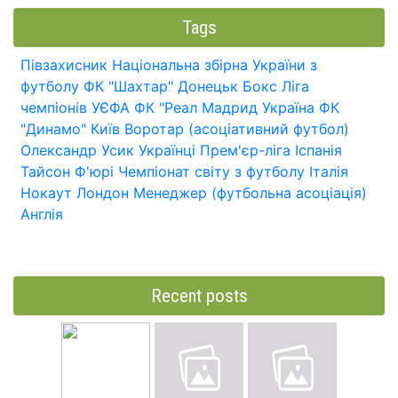
Tags
Півзахисник
Національна збірна України з
футболу
ФК "Шахтар" Донецьк
Бокс
Ліга
чемпіонів УЄФА
ФК "Реал Мадрид
Україна
ФК
"Динамо" Київ
Воротар (асоціативний футбол)
Олександр Усик
Українці
Прем'єр-ліга
Іспанія
Тайсон Ф'юрі
Чемпіонат світу з футболу
Італія
Нокаут
Лондон
Менеджер (футбольна асоціація)
Англія
Recent posts