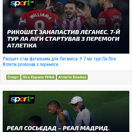
Рікошет став фатальним для Леганеса. У 7-му турі Ла Ліги
Атлетік розпочав з перемоги.
Спорт
Ліга Європи УЄФА
Атлетік Більбао