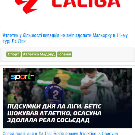
Атлетик у більшості випадків не зміг здолати Мальорку в 11-му
турі Ла Ліги.
Спорт
Атлетіко Мадрид
Іспанія
Огляд подій дня в Ла Лізі: Бетіс вразив Атлетіко, а Осасуна